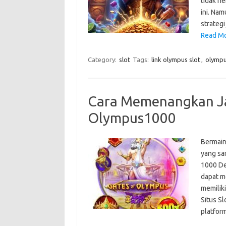
tidak h
ini. Na
strateg
Read Mo
Category:
slot
Tags:
link olympus slot
,
olympu
Cara Memenangkan Jac
Olympus1000
Bermain
yang sa
1000 De
dapat m
memilik
Situs S
platfor