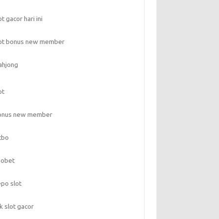
ot gacor hari ini
lot bonus new member
ahjong
ot
onus new member
cbo
bobet
po slot
nk slot gacor