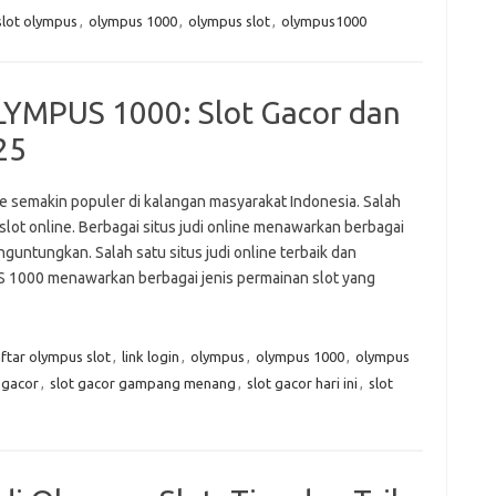
 slot olympus
,
olympus 1000
,
olympus slot
,
olympus1000
YMPUS 1000: Slot Gacor dan
25
ne semakin populer di kalangan masyarakat Indonesia. Salah
slot online. Berbagai situs judi online menawarkan berbagai
untungkan. Salah satu situs judi online terbaik dan
1000 menawarkan berbagai jenis permainan slot yang
aftar olympus slot
,
link login
,
olympus
,
olympus 1000
,
olympus
 gacor
,
slot gacor gampang menang
,
slot gacor hari ini
,
slot