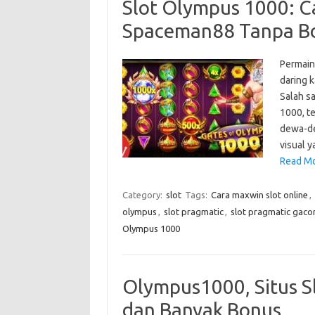
Slot Olympus 1000: C
Spaceman88 Tanpa B
Permaina
daring 
Salah s
1000, t
dewa-de
visual 
Read Mo
Category:
slot
Tags:
Cara maxwin slot online
,
olympus
,
slot pragmatic
,
slot pragmatic gaco
Olympus 1000
Olympus1000, Situs 
dan Banyak Bonus