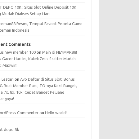
T DEPO 10K : Situs Slot Online Deposit 10K
g Mudah Diakses Setiap Hari
ceman88 Resmi, Tempat Favorit Pecinta Game
ceman Indonesia
cent Comments
us new member 100
on
Main di NEYMAR88!
s Gacor Hari Ini, Kakek Zeus Scatter Mudah
ti Maxwin!
 Lestari
on
Ayo Daftar di Situs Slot, Bonus
% Buat Member Baru, TO-nya Kecil Banget,
a 7x, 8x, 10x! Cepet Banget Peluang
angnya!
ordPress Commenter
on
Hello world!
ot depo 5k