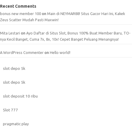
Recent Comments
bonus new member 100
on
Main di NEYMAR88! Situs Gacor Hari Ini, Kakek
Zeus Scatter Mudah Pasti Maxwin!
Mita Lestari
on
Ayo Daftar di Situs Slot, Bonus 100% Buat Member Baru, TO-
nya Kecil Banget, Cuma 7x, 8x, 10x! Cepet Banget Peluang Menangnya!
A WordPress Commenter
on
Hello world!
slot depo 5k
slot depo 5k
slot deposit 10 ribu
Slot 777
pragmatic play