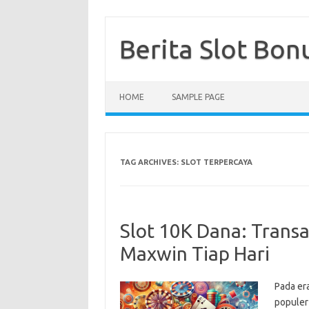
Skip
to
content
Berita Slot Bo
HOME
SAMPLE PAGE
TAG ARCHIVES:
SLOT TERPERCAYA
Slot 10K Dana: Transa
Maxwin Tiap Hari
Pada era
populer 