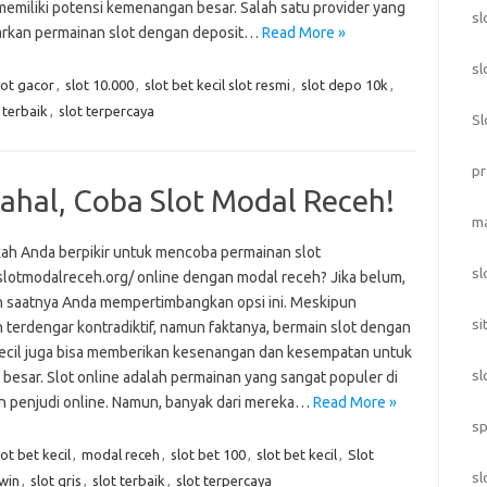
emiliki potensi kemenangan besar. Salah satu provider yang
sl
kan permainan slot dengan deposit…
Read More »
sl
slot gacor
,
slot 10.000
,
slot bet kecil slot resmi
,
slot depo 10k
,
 terbaik
,
slot terpercaya
Sl
pr
ahal, Coba Slot Modal Receh!
ma
ah Anda berpikir untuk mencoba permainan slot
sl
/slotmodalreceh.org/ online dengan modal receh? Jika belum,
 saatnya Anda mempertimbangkan opsi ini. Meskipun
si
 terdengar kontradiktif, namun faktanya, bermain slot dengan
ecil juga bisa memberikan kesenangan dan kesempatan untuk
sl
besar. Slot online adalah permainan yang sangat populer di
n penjudi online. Namun, banyak dari mereka…
Read More »
sp
lot bet kecil
,
modal receh
,
slot bet 100
,
slot bet kecil
,
Slot
sl
win
,
slot qris
,
slot terbaik
,
slot terpercaya