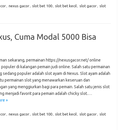
acor
,
nexus gacor
,
slot bet 100
,
slot bet kecil
,
slot gacor
,
slot
exus, Cuma Modal 5000 Bisa
man sekarang, permainan https://nexusgacor.net/ online
 populer di kalangan pemain judi online. Salah satu permainan
ng sedang populer adalah slot ayam di Nexus. Slot ayam adalah
atu permainan slot yang menawarkan keseruan dan
gan yang menggiurkan bagi para pemain. Salah satu jenis slot
ng menjadi favorit para pemain adalah chicky slot.…
re »
acor
,
nexus gacor
,
slot bet 100
,
slot bet kecil
,
slot gacor
,
slot