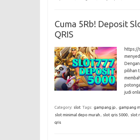
Cuma 5Rb! Deposit Sl
QRIS
https://
menyedi
Dengan b
pilihan 
membaha
potonga
judi on
Category:
slot
Tags:
gampang jp
,
gampang m
slot minimal depo murah
,
slot qris 5000
,
slot 
qris