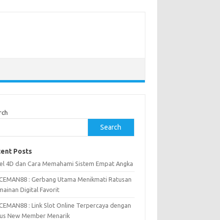
rch
Search
ent Posts
el 4D dan Cara Memahami Sistem Empat Angka
CEMAN88 : Gerbang Utama Menikmati Ratusan
ainan Digital Favorit
CEMAN88 : Link Slot Online Terpercaya dengan
us New Member Menarik