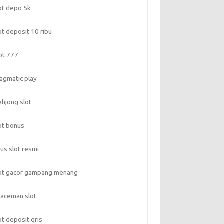
ot depo 5k
ot deposit 10 ribu
ot 777
agmatic play
hjong slot
ot bonus
tus slot resmi
ot gacor gampang menang
aceman slot
ot deposit qris