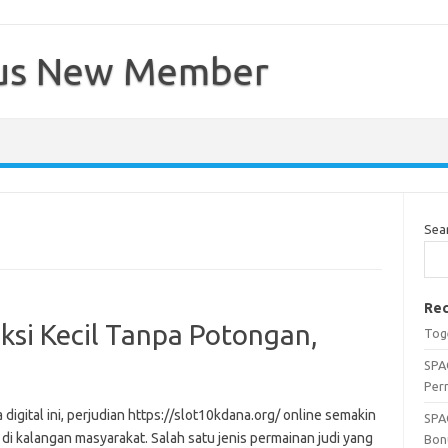
nus New Member
Sea
Rec
ksi Kecil Tanpa Potongan,
Tog
SPA
Perm
 digital ini, perjudian https://slot10kdana.org/ online semakin
SPA
di kalangan masyarakat. Salah satu jenis permainan judi yang
Bon