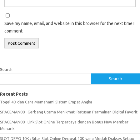
Save my name, email, and website in this browser for the next time I
comment.
Search
Search
Recent Posts
Togel 4D dan Cara Memahami Sistem Empat Angka
SPACEMAN88 : Gerbang Utama Menikmati Ratusan Permainan Digital Favorit
SPACEMAN88 : Link Slot Online Terpercaya dengan Bonus New Member
Menarik
SLOT DEPO 10K : Situs Slot Online Deposit 10K yang Mudah Diakses Setiap