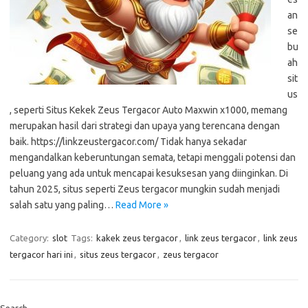
an
se
bu
ah
sit
us
, seperti Situs Kekek Zeus Tergacor Auto Maxwin x1000, memang
merupakan hasil dari strategi dan upaya yang terencana dengan
baik. https://linkzeustergacor.com/ Tidak hanya sekadar
mengandalkan keberuntungan semata, tetapi menggali potensi dan
peluang yang ada untuk mencapai kesuksesan yang diinginkan. Di
tahun 2025, situs seperti Zeus tergacor mungkin sudah menjadi
salah satu yang paling…
Read More »
Category:
slot
Tags:
kakek zeus tergacor
,
link zeus tergacor
,
link zeus
tergacor hari ini
,
situs zeus tergacor
,
zeus tergacor