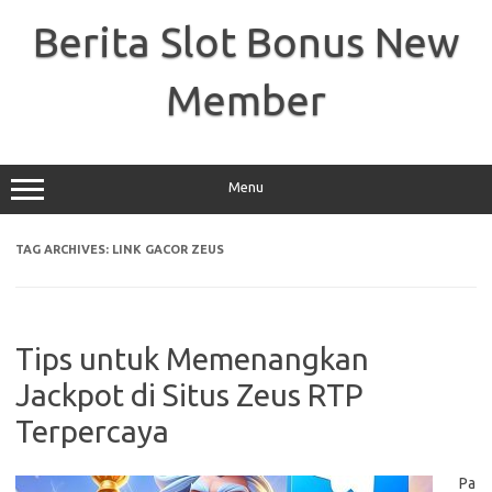
Skip
to
Berita Slot Bonus New
content
Member
Menu
TAG ARCHIVES:
LINK GACOR ZEUS
Tips untuk Memenangkan
Jackpot di Situs Zeus RTP
Terpercaya
Pa