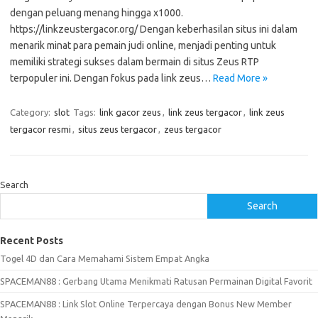
dengan peluang menang hingga x1000.
https://linkzeustergacor.org/ Dengan keberhasilan situs ini dalam
menarik minat para pemain judi online, menjadi penting untuk
memiliki strategi sukses dalam bermain di situs Zeus RTP
terpopuler ini. Dengan fokus pada link zeus…
Read More »
Category:
slot
Tags:
link gacor zeus
,
link zeus tergacor
,
link zeus
tergacor resmi
,
situs zeus tergacor
,
zeus tergacor
Search
Search
Recent Posts
Togel 4D dan Cara Memahami Sistem Empat Angka
SPACEMAN88 : Gerbang Utama Menikmati Ratusan Permainan Digital Favorit
SPACEMAN88 : Link Slot Online Terpercaya dengan Bonus New Member