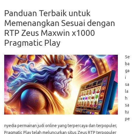
Panduan Terbaik untuk
Memenangkan Sesuai dengan
RTP Zeus Maxwin x1000
Pragmatic Play
Se
ba
ga
i
sa
la
h
sa
tu
pe
nyedia permainan judi online yang terpercaya dan terpopuler,
Pragmatic Play telah meluncurkan situs Zeus RTP terpopuler