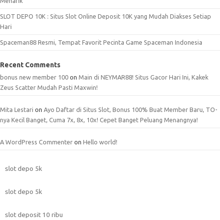
Menarik
SLOT DEPO 10K : Situs Slot Online Deposit 10K yang Mudah Diakses Setiap
Hari
Spaceman88 Resmi, Tempat Favorit Pecinta Game Spaceman Indonesia
Recent Comments
bonus new member 100
on
Main di NEYMAR88! Situs Gacor Hari Ini, Kakek
Zeus Scatter Mudah Pasti Maxwin!
Mita Lestari
on
Ayo Daftar di Situs Slot, Bonus 100% Buat Member Baru, TO-
nya Kecil Banget, Cuma 7x, 8x, 10x! Cepet Banget Peluang Menangnya!
A WordPress Commenter
on
Hello world!
slot depo 5k
slot depo 5k
slot deposit 10 ribu