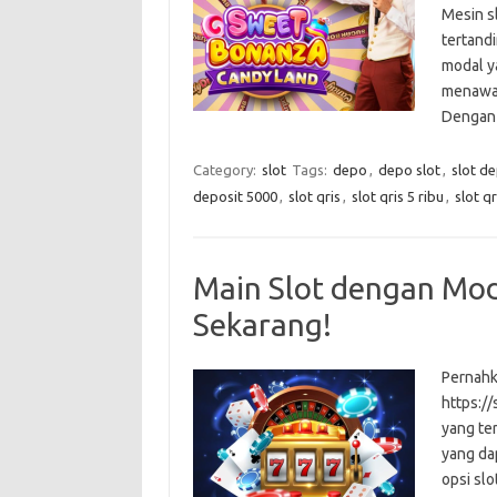
Mesin s
tertand
modal ya
menawar
Dengan 
Category:
slot
Tags:
depo
,
depo slot
,
slot d
deposit 5000
,
slot qris
,
slot qris 5 ribu
,
slot qr
Main Slot dengan Mod
Sekarang!
Pernahk
https:/
yang te
yang da
opsi sl