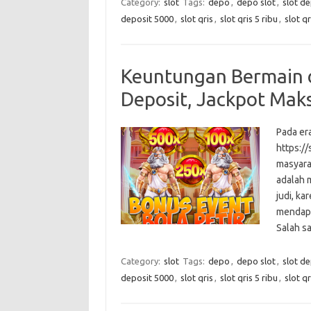
Category:
slot
Tags:
depo
,
depo slot
,
slot d
deposit 5000
,
slot qris
,
slot qris 5 ribu
,
slot qr
Keuntungan Bermain d
Deposit, Jackpot Mak
Pada era
https:/
masyarak
adalah m
judi, k
mendapa
Salah s
Category:
slot
Tags:
depo
,
depo slot
,
slot d
deposit 5000
,
slot qris
,
slot qris 5 ribu
,
slot qr