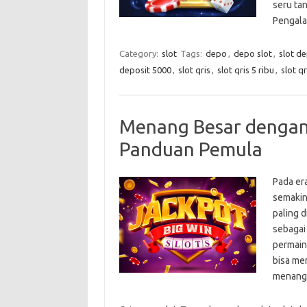
seru ta
Pengala
Category:
slot
Tags:
depo
,
depo slot
,
slot d
deposit 5000
,
slot qris
,
slot qris 5 ribu
,
slot qr
Menang Besar dengan 
Panduan Pemula
Pada era
semakin
paling d
sebagai
permain
bisa me
menang 