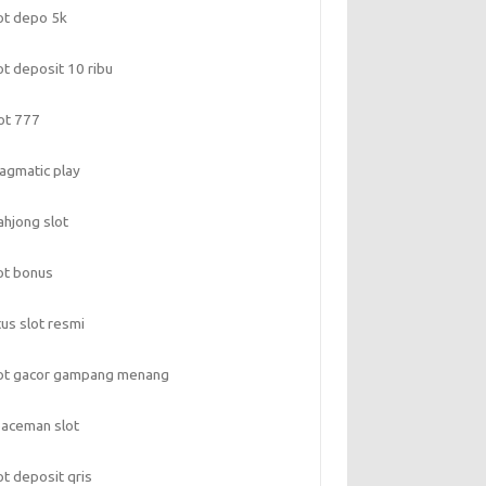
ot depo 5k
ot deposit 10 ribu
ot 777
agmatic play
hjong slot
ot bonus
tus slot resmi
ot gacor gampang menang
aceman slot
ot deposit qris