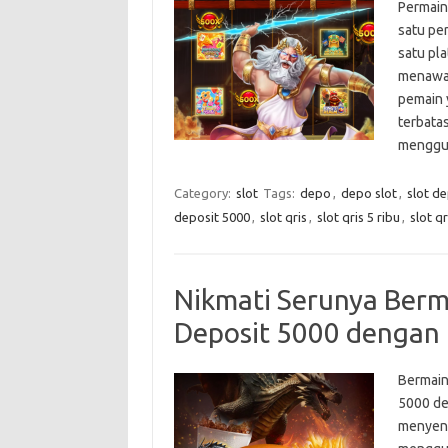
Permain
satu per
satu pl
menawar
pemain 
terbatas
menggu
Category:
slot
Tags:
depo
,
depo slot
,
slot d
deposit 5000
,
slot qris
,
slot qris 5 ribu
,
slot qr
Nikmati Serunya Berma
Deposit 5000 dengan 
Bermain
5000 de
menyena