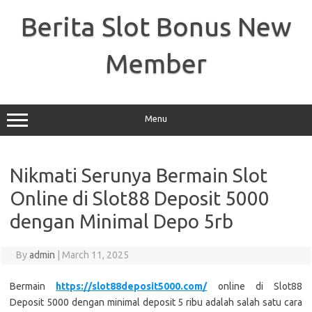
Skip
to
Berita Slot Bonus New
content
Member
Menu
Nikmati Serunya Bermain Slot
Online di Slot88 Deposit 5000
dengan Minimal Depo 5rb
By
admin
|
March 11, 2025
Bermain
https://slot88deposit5000.com/
online di Slot88
Deposit 5000 dengan minimal deposit 5 ribu adalah salah satu cara