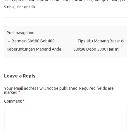
5 ribu
,
slot qris 5k
Post navigation
←
Bermain Slot88 Bet 400:
Tips Jitu Menang Besar di
Keberuntungan Menanti Anda
Slot88 Depo 5000 Hari Ini
→
Leave a Reply
Your email address will not be published.
Required fields are
marked
*
Comment
*