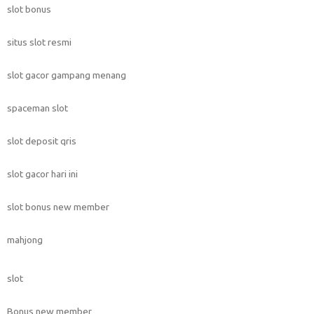
slot bonus
situs slot resmi
slot gacor gampang menang
spaceman slot
slot deposit qris
slot gacor hari ini
slot bonus new member
mahjong
slot
Bonus new member