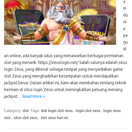
a
m
du
ni
a
pe
rju
di
an online, ada banyak situs yang menawarkan berbagai permainan
slot yang menarik. https://zeuslogin.net/ Salah satunya adalah situs
login Zeus, yang dikenal sebagai tempat yang menyediakan game
slot Zeus yang menghadirkan kesempatan untuk mendapatkan
jackpot besar. Dalam artikel ini, kami akan membahas tentang teknik
bermain di situs login Zeus untuk meningkatkan peluang menang
jackpot…
Read More »
Category:
slot
Tags:
link login slot zeus
,
login slot zeus
,
login zeus
slot
,
situs slot zeus
,
slot zeus hari ini