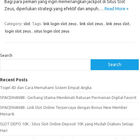
Bagi para pemain yang ingin memenangkan jackpot di Situs Slot
Zeus, diperlukan strategi yang efektif dan ampuh.…
Read More »
Category:
slot
Tags:
link login slot zeus
,
link slot zeus
,
link zeus slot
,
login slot zeus
,
situs login slot zeus
Search
Search
Recent Posts
Togel 4D dan Cara Memahami Sistem Empat Angka
SPACEMAN88 : Gerbang Utama Menikmati Ratusan Permainan Digital Favorit
SPACEMAN88 : Link Slot Online Terpercaya dengan Bonus New Member
Menarik
SLOT DEPO 10K : Situs Slot Online Deposit 10K yang Mudah Diakses Setiap
Hari