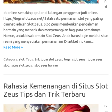
n
sl
ot online semakin populer di kalangan penggemar judi online.
https://loginslotzeus.net/ Salah satu permainan slot yang paling
diminati adalah Slot Zeus. Slot Zeus memberikan pengalaman
bermain yang menarik dan menyenangkan bagi para pemainnya.
Namun, untuk bisa bermain Slot Zeus, Anda harus login melalui situs
resmi yang menyediakan permainan ini. Di artikel ini, kami…
Read More »
Category:
slot
Tags:
link login slot zeus
,
login slot zeus
,
login zeus
slot
,
situs slot zeus
,
slot zeus hari ini
Rahasia Kemenangan di Situs Slot
Zeus Tips dan Trik Terbaru
B
er