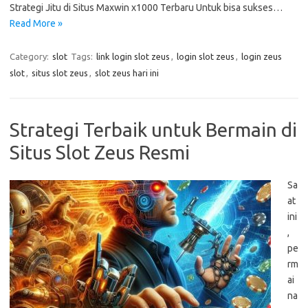
Strategi Jitu di Situs Maxwin x1000 Terbaru Untuk bisa sukses…
Read More »
Category:
slot
Tags:
link login slot zeus
,
login slot zeus
,
login zeus
slot
,
situs slot zeus
,
slot zeus hari ini
Strategi Terbaik untuk Bermain di
Situs Slot Zeus Resmi
Sa
at
ini
,
pe
rm
ai
na