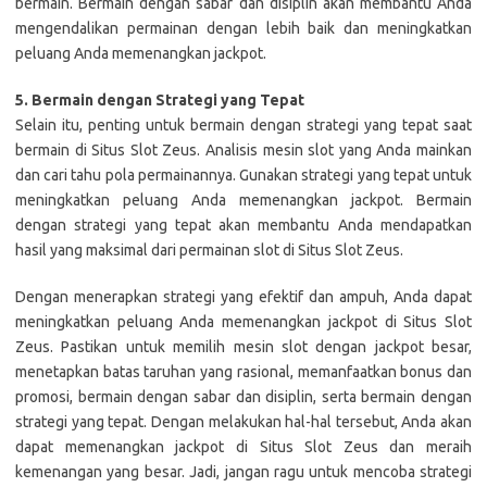
bermain. Bermain dengan sabar dan disiplin akan membantu Anda
mengendalikan permainan dengan lebih baik dan meningkatkan
peluang Anda memenangkan jackpot.
5. Bermain dengan Strategi yang Tepat
Selain itu, penting untuk bermain dengan strategi yang tepat saat
bermain di Situs Slot Zeus. Analisis mesin slot yang Anda mainkan
dan cari tahu pola permainannya. Gunakan strategi yang tepat untuk
meningkatkan peluang Anda memenangkan jackpot. Bermain
dengan strategi yang tepat akan membantu Anda mendapatkan
hasil yang maksimal dari permainan slot di Situs Slot Zeus.
Dengan menerapkan strategi yang efektif dan ampuh, Anda dapat
meningkatkan peluang Anda memenangkan jackpot di Situs Slot
Zeus. Pastikan untuk memilih mesin slot dengan jackpot besar,
menetapkan batas taruhan yang rasional, memanfaatkan bonus dan
promosi, bermain dengan sabar dan disiplin, serta bermain dengan
strategi yang tepat. Dengan melakukan hal-hal tersebut, Anda akan
dapat memenangkan jackpot di Situs Slot Zeus dan meraih
kemenangan yang besar. Jadi, jangan ragu untuk mencoba strategi