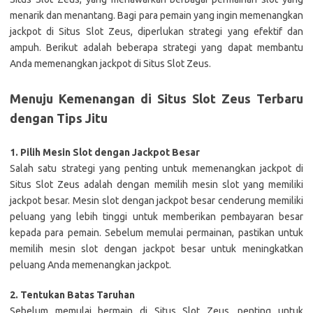
menarik dan menantang. Bagi para pemain yang ingin memenangkan
jackpot di Situs Slot Zeus, diperlukan strategi yang efektif dan
ampuh. Berikut adalah beberapa strategi yang dapat membantu
Anda memenangkan jackpot di Situs Slot Zeus.
Menuju Kemenangan di Situs Slot Zeus Terbaru
dengan Tips Jitu
1. Pilih Mesin Slot dengan Jackpot Besar
Salah satu strategi yang penting untuk memenangkan jackpot di
Situs Slot Zeus adalah dengan memilih mesin slot yang memiliki
jackpot besar. Mesin slot dengan jackpot besar cenderung memiliki
peluang yang lebih tinggi untuk memberikan pembayaran besar
kepada para pemain. Sebelum memulai permainan, pastikan untuk
memilih mesin slot dengan jackpot besar untuk meningkatkan
peluang Anda memenangkan jackpot.
2. Tentukan Batas Taruhan
Sebelum memulai bermain di Situs Slot Zeus, penting untuk