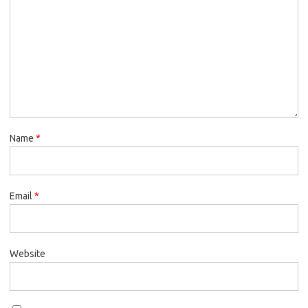
Name
*
Email
*
Website