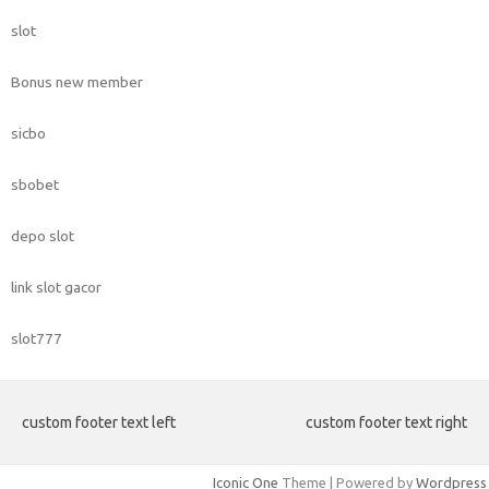
slot
Bonus new member
sicbo
sbobet
depo slot
link slot gacor
slot777
custom footer text left
custom footer text right
Iconic One
Theme | Powered by
Wordpress