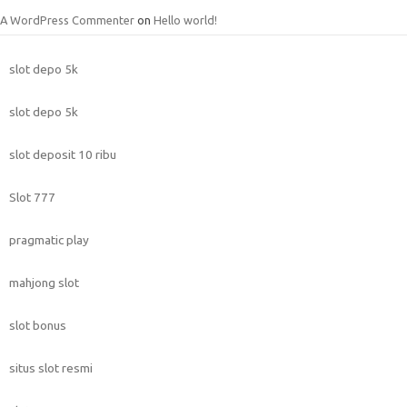
A WordPress Commenter
on
Hello world!
slot depo 5k
slot depo 5k
slot deposit 10 ribu
Slot 777
pragmatic play
mahjong slot
slot bonus
situs slot resmi