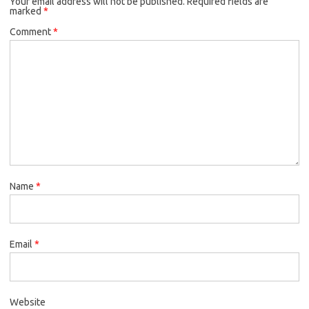
Your email address will not be published.
Required fields are
marked
*
Comment
*
Name
*
Email
*
Website