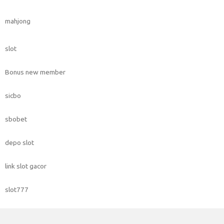
mahjong
slot
Bonus new member
sicbo
sbobet
depo slot
link slot gacor
slot777