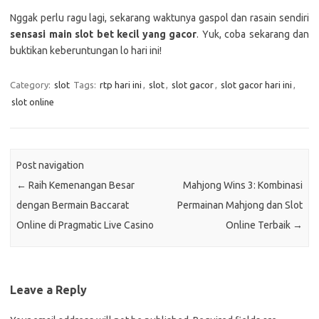
Nggak perlu ragu lagi, sekarang waktunya gaspol dan rasain sendiri
sensasi main slot bet kecil yang gacor
. Yuk, coba sekarang dan
buktikan keberuntungan lo hari ini!
Category:
slot
Tags:
rtp hari ini
,
slot
,
slot gacor
,
slot gacor hari ini
,
slot online
Post navigation
←
Raih Kemenangan Besar
Mahjong Wins 3: Kombinasi
dengan Bermain Baccarat
Permainan Mahjong dan Slot
Online di Pragmatic Live Casino
Online Terbaik
→
Leave a Reply