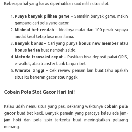
Beberapa hal yang harus diperhatikan saat milih situs slot:
Punya banyak pilihan game
– Semakin banyak game, makin
gampang cari pola yang gacor.
Minimal bet rendah
– Idealnya mulai dari 100 perak supaya
modal kecil tetap bisa main lama.
Banyak bonus
– Cari yang punya
bonus new member
atau
bonus harian
buat nambah saldo.
Metode transaksi cepat
– Pastikan bisa deposit pakai QRIS,
e-wallet, atau transfer bank tanpa ribet.
Winrate tinggi
– Cek review pemain lain buat tahu apakah
situs itu beneran gacor atau nggak.
Cobain Pola Slot Gacor Hari Ini!
Kalau udah nemu situs yang pas, sekarang waktunya
cobain pola
gacor
buat bet kecil. Banyak pemain yang percaya kalau ada jam-
jam hoki dan pola spin tertentu buat meningkatkan peluang
menang.