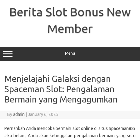
Skip
to
Berita Slot Bonus New
content
Member
Menu
Menjelajahi Galaksi dengan
Spaceman Slot: Pengalaman
Bermain yang Mengagumkan
By
admin
|
January 6, 2025
Pernahkah Anda mencoba bermain slot online di situs Spaceman88?
Jika belum, Anda akan ketinggalan pengalaman bermain yang seru