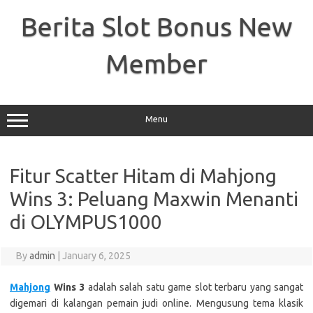
Skip
to
Berita Slot Bonus New
content
Member
Menu
Fitur Scatter Hitam di Mahjong
Wins 3: Peluang Maxwin Menanti
di OLYMPUS1000
By
admin
|
January 6, 2025
Mahjong
Wins 3
adalah salah satu game slot terbaru yang sangat
digemari di kalangan pemain judi online. Mengusung tema klasik