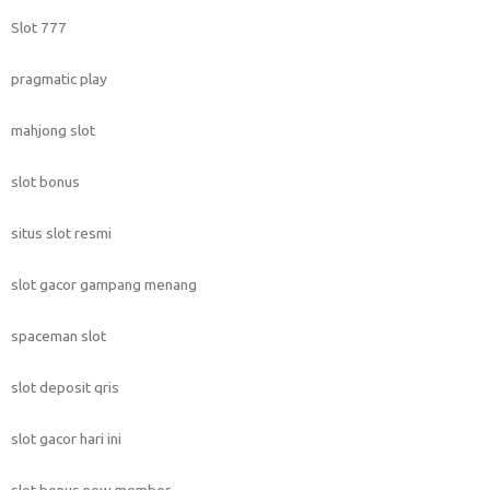
Slot 777
pragmatic play
mahjong slot
slot bonus
situs slot resmi
slot gacor gampang menang
spaceman slot
slot deposit qris
slot gacor hari ini
slot bonus new member