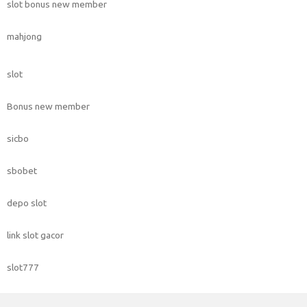
slot bonus new member
mahjong
slot
Bonus new member
sicbo
sbobet
depo slot
link slot gacor
slot777