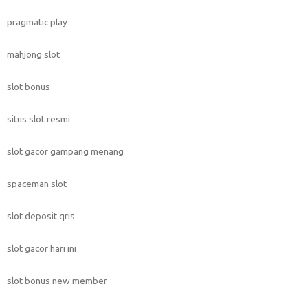
pragmatic play
mahjong slot
slot bonus
situs slot resmi
slot gacor gampang menang
spaceman slot
slot deposit qris
slot gacor hari ini
slot bonus new member