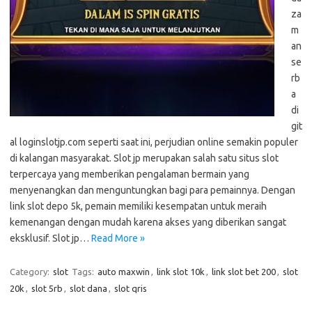
za
m
an
se
rb
a
di
git
al loginslotjp.com seperti saat ini, perjudian online semakin populer
di kalangan masyarakat. Slot jp merupakan salah satu situs slot
terpercaya yang memberikan pengalaman bermain yang
menyenangkan dan menguntungkan bagi para pemainnya. Dengan
link slot depo 5k, pemain memiliki kesempatan untuk meraih
kemenangan dengan mudah karena akses yang diberikan sangat
eksklusif. Slot jp…
Read More »
Category:
slot
Tags:
auto maxwin
,
link slot 10k
,
link slot bet 200
,
slot
20k
,
slot 5rb
,
slot dana
,
slot qris