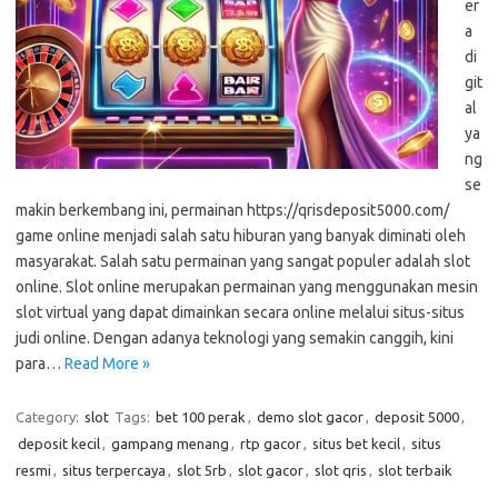
er
a
di
git
al
ya
ng
se
makin berkembang ini, permainan https://qrisdeposit5000.com/
game online menjadi salah satu hiburan yang banyak diminati oleh
masyarakat. Salah satu permainan yang sangat populer adalah slot
online. Slot online merupakan permainan yang menggunakan mesin
slot virtual yang dapat dimainkan secara online melalui situs-situs
judi online. Dengan adanya teknologi yang semakin canggih, kini
para…
Read More »
Category:
slot
Tags:
bet 100 perak
,
demo slot gacor
,
deposit 5000
,
deposit kecil
,
gampang menang
,
rtp gacor
,
situs bet kecil
,
situs
resmi
,
situs terpercaya
,
slot 5rb
,
slot gacor
,
slot qris
,
slot terbaik