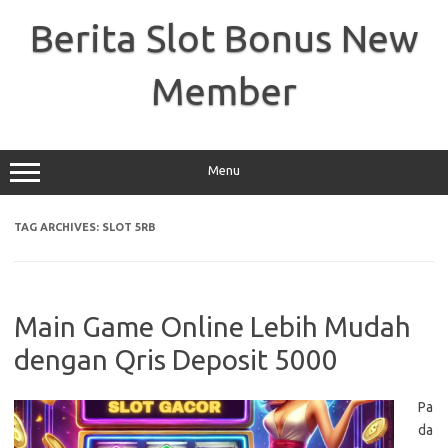
Skip
to
Berita Slot Bonus New
content
Member
Menu
TAG ARCHIVES:
SLOT 5RB
Main Game Online Lebih Mudah
dengan Qris Deposit 5000
Pa
da