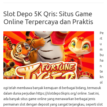
Slot Depo 5K Qris: Situs Game
Online Terpercaya dan Praktis
Pe
rt
u
m
bu
ha
n
te
kn
ol
ogi telah membawa banyak kemajuan di berbagai bidang, termasuk
dalam dunia perjudian https://slotdepo5kqris.org/ online. Saat ini,
ada banyak situs game online yang menawarkan berbagai jenis
permainan slot dengan deposit yang sangat terjangkau, seperti slot