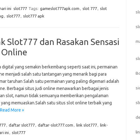
ari ini
slot777
Tags:
gameslot777apk.com
,
slot 777
,
slot
sl
ng
,
slot777
,
slot777 apk
s
nk Slot777 dan Rasakan Sensasi
m
 Online
sl
 digital yang semakin berkembang seperti saat ini, permainan
B
ine menjadi salah satu tantangan yang menarik bagi para
ar taruhan Salah satu permainan yang paling digemari adalah
si
ine. Berbagai situs judi online menawarkan berbagai jenis
an slot, namun tidak semuanya memberikan pengalaman
s
 yang memuaskan.Salah satu situs slot online terbaik yang
Read More »
de
t777
,
daftar slot777
,
daftar-slot777.com
,
link slot777
,
link-
li
ri ini
,
slot777