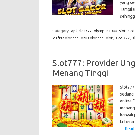
yang se
Tampila
sehing
Category:
apk slot777
olympus1000
slot
slot
daftar slot777
,
situs slot777
,
slot
,
slot 777
,
s
Slot777: Provider Un
Menang Tinggi
Slot777
sedang 
online 
menang 
banyak 
keberunt
…
Read