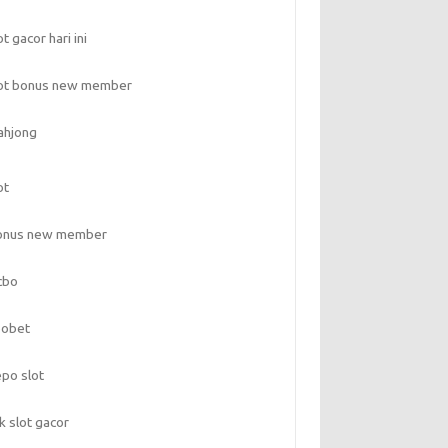
ot gacor hari ini
lot bonus new member
ahjong
ot
onus new member
cbo
bobet
po slot
nk slot gacor