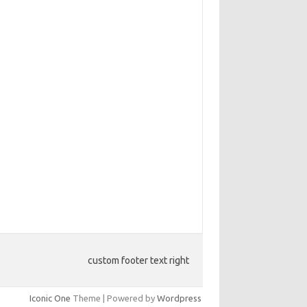
custom footer text right
Iconic One
Theme | Powered by
Wordpress