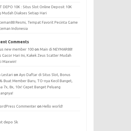
T DEPO 10K : Situs Slot Online Deposit 10K
g Mudah Diakses Setiap Hari
ceman88 Resmi, Tempat Favorit Pecinta Game
ceman Indonesia
cent Comments
us new member 100
on
Main di NEYMAR88!
s Gacor Hari Ini, Kakek Zeus Scatter Mudah
ti Maxwin!
 Lestari
on
Ayo Daftar di Situs Slot, Bonus
% Buat Member Baru, TO-nya Kecil Banget,
a 7x, 8x, 10x! Cepet Banget Peluang
angnya!
ordPress Commenter
on
Hello world!
ot depo 5k