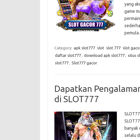
yang ak
game ma
permaina
sederha
pemul
Category:
apk slot777
slot
slot 777
slot gaco
daftar slot777
,
download apk slot777
,
situs 
slot777
,
Slot777 gacor
Dapatkan Pengalaman 
di SLOT777
SLOT777
SLOT777
banyak 
selalu d