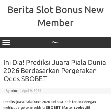
Skip
to
Berita Slot Bonus New
content
Member
Menu
Ini Dia! Prediksi Juara Piala Dunia
2026 Berdasarkan Pergerakan
Odds SBOBET
By
admin
|
April 9, 2026
Prediksi juara Piala Dunia 2026 kini bisa lebih terukur dengan
melihat pergerakan odds di
SBOBET
. Master
sbobet88