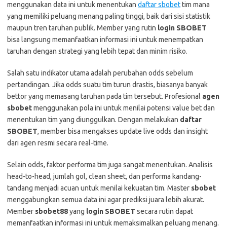
menggunakan data ini untuk menentukan
daftar sbobet
tim mana
yang memiliki peluang menang paling tinggi, baik dari sisi statistik
maupun tren taruhan publik. Member yang rutin
login SBOBET
bisa langsung memanfaatkan informasi ini untuk menempatkan
taruhan dengan strategi yang lebih tepat dan minim risiko.
Salah satu indikator utama adalah perubahan odds sebelum
pertandingan. Jika odds suatu tim turun drastis, biasanya banyak
bettor yang memasang taruhan pada tim tersebut. Profesional
agen
sbobet
menggunakan pola ini untuk menilai potensi value bet dan
menentukan tim yang diunggulkan. Dengan melakukan
daftar
SBOBET
, member bisa mengakses update live odds dan insight
dari agen resmi secara real-time.
Selain odds, faktor performa tim juga sangat menentukan. Analisis
head-to-head, jumlah gol, clean sheet, dan performa kandang-
tandang menjadi acuan untuk menilai kekuatan tim. Master
sbobet
menggabungkan semua data ini agar prediksi juara lebih akurat.
Member
sbobet88
yang
login SBOBET
secara rutin dapat
memanfaatkan informasi ini untuk memaksimalkan peluang menang.