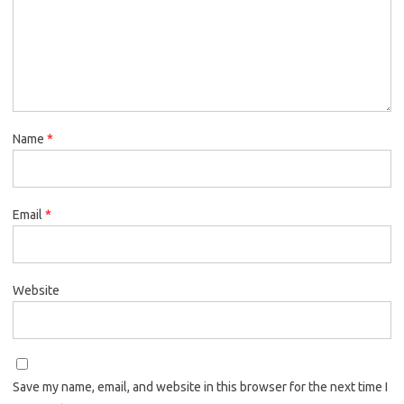
Name
*
Email
*
Website
Save my name, email, and website in this browser for the next time I