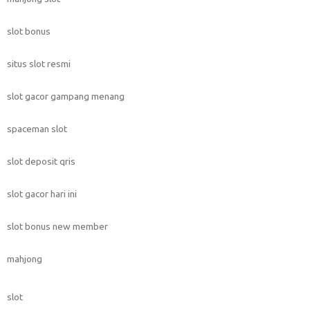
slot bonus
situs slot resmi
slot gacor gampang menang
spaceman slot
slot deposit qris
slot gacor hari ini
slot bonus new member
mahjong
slot