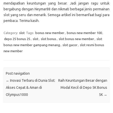
mendapatkan keuntungan yang besar. Jadi jangan ragu untuk
bergabung dengan Neymar88 dan nikmati berbagai jenis permainan
slot yang seru dan menarik. Semoga artikel ini bermanfaat bagi para
pembaca. Terima kasih.
Category:
slot
Tags:
bonus new member
,
bonus new member 100
,
depo 25 bonus 25
,
slot
,
slot bonus
,
slot bonus new member
,
slot
bonus new member gampang menang
,
slot gacor
,
slot resmi bonus
new member
Post navigation
←
Inovasi Terbaru di Dunia Slot:
Raih Keuntungan Besar dengan
Akses Cepat & Aman di
Modal Kecil di Depo 5K Bonus
Olympus1000
5K
→