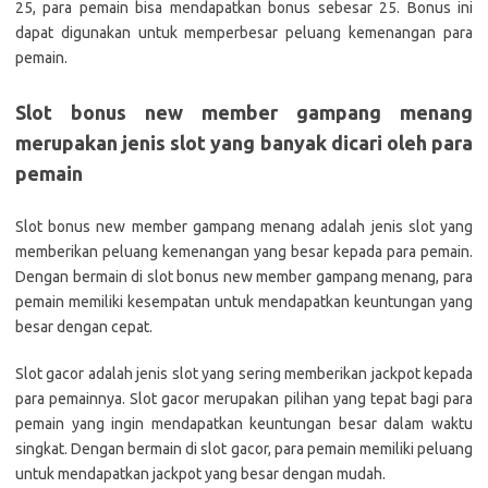
25, para pemain bisa mendapatkan bonus sebesar 25. Bonus ini
dapat digunakan untuk memperbesar peluang kemenangan para
pemain.
Slot bonus new member gampang menang
merupakan jenis slot yang banyak dicari oleh para
pemain
Slot bonus new member gampang menang adalah jenis slot yang
memberikan peluang kemenangan yang besar kepada para pemain.
Dengan bermain di slot bonus new member gampang menang, para
pemain memiliki kesempatan untuk mendapatkan keuntungan yang
besar dengan cepat.
Slot gacor adalah jenis slot yang sering memberikan jackpot kepada
para pemainnya. Slot gacor merupakan pilihan yang tepat bagi para
pemain yang ingin mendapatkan keuntungan besar dalam waktu
singkat. Dengan bermain di slot gacor, para pemain memiliki peluang
untuk mendapatkan jackpot yang besar dengan mudah.