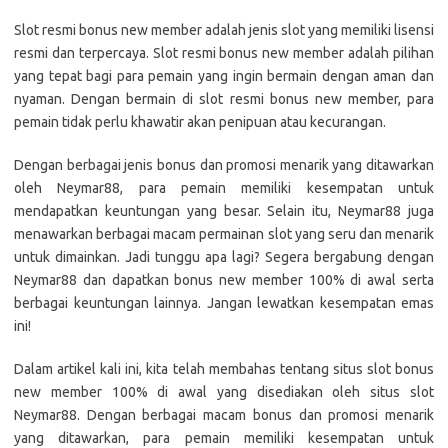
Slot resmi bonus new member adalah jenis slot yang memiliki lisensi
resmi dan terpercaya. Slot resmi bonus new member adalah pilihan
yang tepat bagi para pemain yang ingin bermain dengan aman dan
nyaman. Dengan bermain di slot resmi bonus new member, para
pemain tidak perlu khawatir akan penipuan atau kecurangan.
Dengan berbagai jenis bonus dan promosi menarik yang ditawarkan
oleh Neymar88, para pemain memiliki kesempatan untuk
mendapatkan keuntungan yang besar. Selain itu, Neymar88 juga
menawarkan berbagai macam permainan slot yang seru dan menarik
untuk dimainkan. Jadi tunggu apa lagi? Segera bergabung dengan
Neymar88 dan dapatkan bonus new member 100% di awal serta
berbagai keuntungan lainnya. Jangan lewatkan kesempatan emas
ini!
Dalam artikel kali ini, kita telah membahas tentang situs slot bonus
new member 100% di awal yang disediakan oleh situs slot
Neymar88. Dengan berbagai macam bonus dan promosi menarik
yang ditawarkan, para pemain memiliki kesempatan untuk