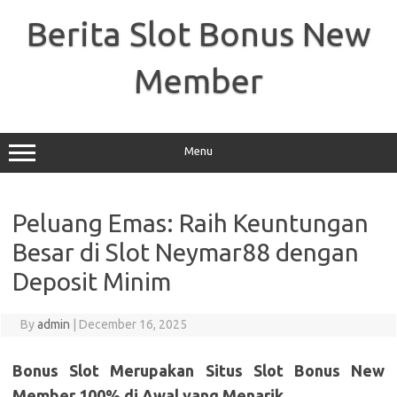
Skip
to
Berita Slot Bonus New
content
Member
Menu
Peluang Emas: Raih Keuntungan
Besar di Slot Neymar88 dengan
Deposit Minim
By
admin
|
December 16, 2025
Bonus Slot Merupakan Situs Slot Bonus New
Member 100% di Awal yang Menarik