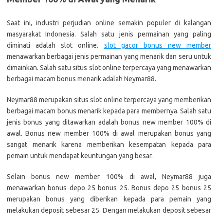
Saat ini, industri perjudian online semakin populer di kalangan
masyarakat Indonesia. Salah satu jenis permainan yang paling
diminati adalah slot online.
slot gacor bonus new member
menawarkan berbagai jenis permainan yang menarik dan seru untuk
dimainkan. Salah satu situs slot online terpercaya yang menawarkan
berbagai macam bonus menarik adalah Neymar88.
Neymar88 merupakan situs slot online terpercaya yang memberikan
berbagai macam bonus menarik kepada para membernya. Salah satu
jenis bonus yang ditawarkan adalah bonus new member 100% di
awal. Bonus new member 100% di awal merupakan bonus yang
sangat menarik karena memberikan kesempatan kepada para
pemain untuk mendapat keuntungan yang besar.
Selain bonus new member 100% di awal, Neymar88 juga
menawarkan bonus depo 25 bonus 25. Bonus depo 25 bonus 25
merupakan bonus yang diberikan kepada para pemain yang
melakukan deposit sebesar 25. Dengan melakukan deposit sebesar