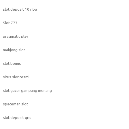
slot deposit 10 ribu
Slot 777
pragmatic play
mahjong slot
slot bonus
situs slot resmi
slot gacor gampang menang
spaceman slot
slot deposit qris