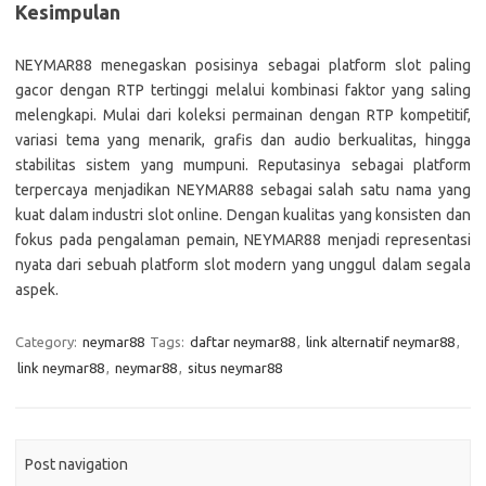
Kesimpulan
NEYMAR88 menegaskan posisinya sebagai platform slot paling
gacor dengan RTP tertinggi melalui kombinasi faktor yang saling
melengkapi. Mulai dari koleksi permainan dengan RTP kompetitif,
variasi tema yang menarik, grafis dan audio berkualitas, hingga
stabilitas sistem yang mumpuni. Reputasinya sebagai platform
terpercaya menjadikan NEYMAR88 sebagai salah satu nama yang
kuat dalam industri slot online. Dengan kualitas yang konsisten dan
fokus pada pengalaman pemain, NEYMAR88 menjadi representasi
nyata dari sebuah platform slot modern yang unggul dalam segala
aspek.
Category:
neymar88
Tags:
daftar neymar88
,
link alternatif neymar88
,
link neymar88
,
neymar88
,
situs neymar88
Post navigation