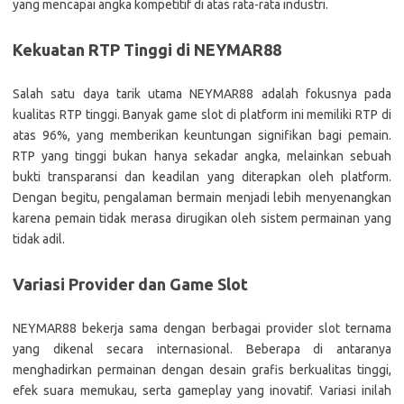
yang mencapai angka kompetitif di atas rata-rata industri.
Kekuatan RTP Tinggi di NEYMAR88
Salah satu daya tarik utama NEYMAR88 adalah fokusnya pada
kualitas RTP tinggi. Banyak game slot di platform ini memiliki RTP di
atas 96%, yang memberikan keuntungan signifikan bagi pemain.
RTP yang tinggi bukan hanya sekadar angka, melainkan sebuah
bukti transparansi dan keadilan yang diterapkan oleh platform.
Dengan begitu, pengalaman bermain menjadi lebih menyenangkan
karena pemain tidak merasa dirugikan oleh sistem permainan yang
tidak adil.
Variasi Provider dan Game Slot
NEYMAR88 bekerja sama dengan berbagai provider slot ternama
yang dikenal secara internasional. Beberapa di antaranya
menghadirkan permainan dengan desain grafis berkualitas tinggi,
efek suara memukau, serta gameplay yang inovatif. Variasi inilah