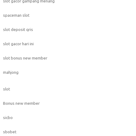
slot gacor gampang menang
spaceman slot
slot deposit qris
slot gacor hari ini
slot bonus new member
mahjong
slot
Bonus new member
sicbo
sbobet