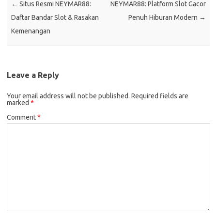
←
Situs Resmi NEYMAR88:
NEYMAR88: Platform Slot Gacor
Daftar Bandar Slot & Rasakan
Penuh Hiburan Modern
→
Kemenangan
Leave a Reply
Your email address will not be published.
Required fields are
marked
*
Comment
*