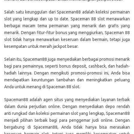
Salah satu keunggulan dari Spaceman88 adalah koleksi permainan
slot yang lengkap dan up to date. Spaceman 88 slot menawarkan
berbagai macam tema permainan yang menarik dan grafis yang
menarik. Dengan fitur-fitur bonus yang menggiurkan, Spaceman 88
slot tidak hanya menawarkan keseruan dalam bermain, tetapi juga
kesempatan untuk meraih jackpot besar.
Selain itu, Spaceman88 juga menyediakan berbagai promosi menarik
bagi para pemainnya, seperti bonus deposit, cashback, dan hadiah-
hadiah lainnya. Dengan mengikuti promosi-promosi ini, Anda bisa
mendapatkan keuntungan tambahan dan meningkatkan peluang
Anda untuk menang di Spaceman 88 slot.
Spaceman88 adalah agen situs yang menyediakan layanan terbaik
dalam dunia perjudian online. Dengan menyediakan depo rendah
anti rungkad dan koleksi permainan slot yang lengkap, Spaceman88
menjadi pilihan terbaik bagi para penggemar judi online. Dengan
bergabung di Spaceman88, Anda tidak hanya bisa merasakan