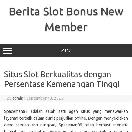
Skip
to
Berita Slot Bonus New
content
Member
Menu
Situs Slot Berkualitas dengan
Persentase Kemenangan Tinggi
By
admin
|
September 13, 2025
Spaceman88 adalah salah satu agen situs yang menawarkan
layanan terbaik dalam dunia perjudian online. Dengan menyediakan
depo rendah anti rungkad, Spaceman88 telah berhasil menarik
banyak pemain untuk bergabung dan mencoba keberuntungan