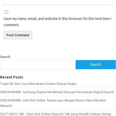
Save my name, email, and website in this browser for the next time I
comment.
Search
Search
Recent Posts
Togel 4D dan Cara Memahami Sistem Empat Angka
SPACEMAN88 : Gerbang Utama Menikmati Ratusan Permainan Digital Favorit
SPACEMAN88 : Link Slot Online Terpercaya dengan Bonus New Member
Menarik
SLOT DEPO 10K : Situs Slot Online Deposit 10K yang Mudah Diakses Setiap