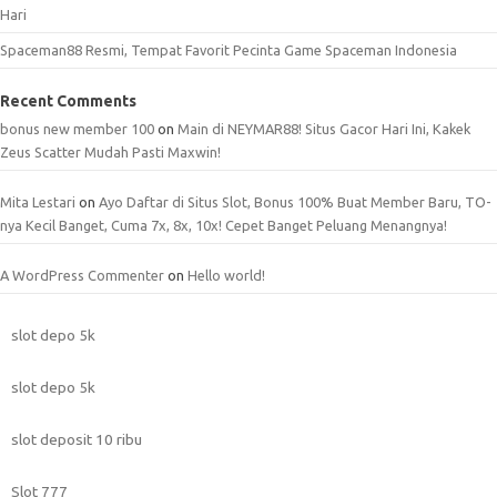
Hari
Spaceman88 Resmi, Tempat Favorit Pecinta Game Spaceman Indonesia
Recent Comments
bonus new member 100
on
Main di NEYMAR88! Situs Gacor Hari Ini, Kakek
Zeus Scatter Mudah Pasti Maxwin!
Mita Lestari
on
Ayo Daftar di Situs Slot, Bonus 100% Buat Member Baru, TO-
nya Kecil Banget, Cuma 7x, 8x, 10x! Cepet Banget Peluang Menangnya!
A WordPress Commenter
on
Hello world!
slot depo 5k
slot depo 5k
slot deposit 10 ribu
Slot 777