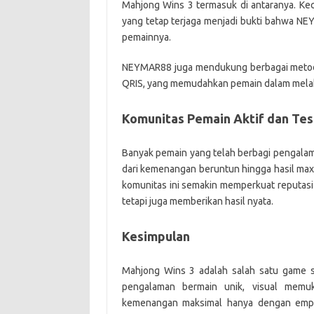
Mahjong Wins 3 termasuk di antaranya. Kecep
yang tetap terjaga menjadi bukti bahwa 
pemainnya.
NEYMAR88 juga mendukung berbagai metode t
QRIS, yang memudahkan pemain dalam melak
Komunitas Pemain Aktif dan Test
Banyak pemain yang telah berbagi pengala
dari kemenangan beruntun hingga hasil maxw
komunitas ini semakin memperkuat reputas
tetapi juga memberikan hasil nyata.
Kesimpulan
Mahjong Wins 3 adalah salah satu game s
pengalaman bermain unik, visual memu
kemenangan maksimal hanya dengan empat