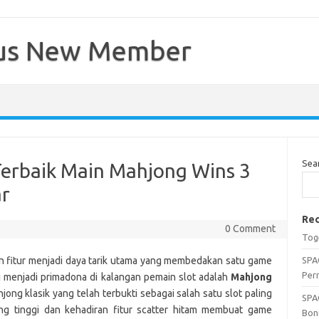
nus New Member
Sea
rbaik Main Mahjong Wins 3
ar
Rec
0 Comment
Tog
an fitur menjadi daya tarik utama yang membedakan satu game
SPA
Perm
ni menjadi primadona di kalangan pemain slot adalah
Mahjong
ong klasik yang telah terbukti sebagai salah satu slot paling
SPA
ng tinggi dan kehadiran fitur scatter hitam membuat game
Bon