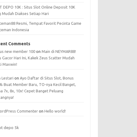
T DEPO 10K : Situs Slot Online Deposit 10K
g Mudah Diakses Setiap Hari
ceman88 Resmi, Tempat Favorit Pecinta Game
ceman Indonesia
cent Comments
us new member 100
on
Main di NEYMAR88!
s Gacor Hari Ini, Kakek Zeus Scatter Mudah
ti Maxwin!
 Lestari
on
Ayo Daftar di Situs Slot, Bonus
% Buat Member Baru, TO-nya Kecil Banget,
a 7x, 8x, 10x! Cepet Banget Peluang
angnya!
ordPress Commenter
on
Hello world!
ot depo 5k