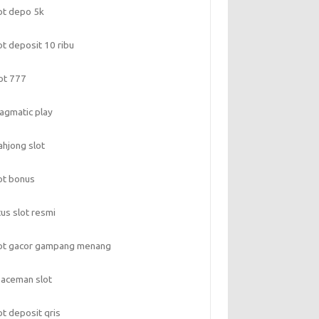
ot depo 5k
ot deposit 10 ribu
ot 777
agmatic play
hjong slot
ot bonus
tus slot resmi
ot gacor gampang menang
aceman slot
ot deposit qris