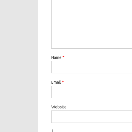
Name
*
Email
*
Website