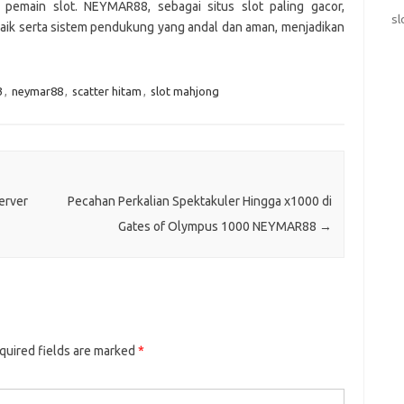
ra pemain slot. NEYMAR88, sebagai situs slot paling gacor,
sl
baik serta sistem pendukung yang andal dan aman, menjadikan
3
,
neymar88
,
scatter hitam
,
slot mahjong
erver
Pecahan Perkalian Spektakuler Hingga x1000 di
Gates of Olympus 1000 NEYMAR88
→
quired fields are marked
*