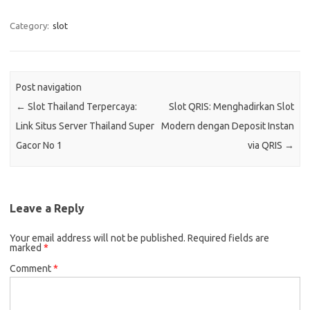
Category:
slot
Post navigation
←
Slot Thailand Terpercaya:
Slot QRIS: Menghadirkan Slot
Link Situs Server Thailand Super
Modern dengan Deposit Instan
Gacor No 1
via QRIS
→
Leave a Reply
Your email address will not be published.
Required fields are
marked
*
Comment
*