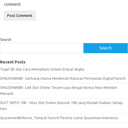
comment.
Search
Search
Recent Posts
Togel 4D dan Cara Memahami Sistem Empat Angka
SPACEMAN88 : Gerbang Utama Menikmati Ratusan Permainan Digital Favorit
SPACEMAN88 : Link Slot Online Terpercaya dengan Bonus New Member
Menarik
SLOT DEPO 10K : Situs Slot Online Deposit 10K yang Mudah Diakses Setiap
Hari
Spaceman88 Resmi, Tempat Favorit Pecinta Game Spaceman Indonesia