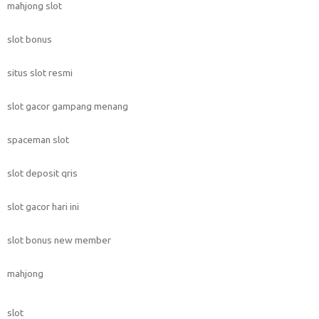
mahjong slot
slot bonus
situs slot resmi
slot gacor gampang menang
spaceman slot
slot deposit qris
slot gacor hari ini
slot bonus new member
mahjong
slot