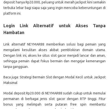
deposit hanya Rp20.000, peluang untuk meraih jackpot kini semakin
terbuka lebar bagi siapa saja yang ingin mencoba keberuntungan di
platform ini.
Login Link Alternatif untuk Akses Tanpa
Hambatan
Link alternatif NEYMAR88 memberikan solusi bagi pemain yang
mengalami kesulitan akses akibat pemblokiran domain utama.
Dengan link ini, akses ke situs slot gacor menjadi lancar dan aman,
sehingga pemain dapat fokus bermain dan mengejar kemenangan
tanpa gangguan.
Baca juga: Strategi Bermain Slot dengan Modal Kecil untuk Jackpot
Maksimal
Modal deposit Rp20.000 di NEYMAR88 sudah cukup untuk memulai
permainan di berbagai jenis slot gacor dengan RTP tinggi. Fitur
bonus yang melimpah serta putaran free spin membantu