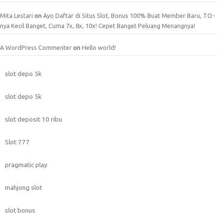
Mita Lestari
on
Ayo Daftar di Situs Slot, Bonus 100% Buat Member Baru, TO-
nya Kecil Banget, Cuma 7x, 8x, 10x! Cepet Banget Peluang Menangnya!
A WordPress Commenter
on
Hello world!
slot depo 5k
slot depo 5k
slot deposit 10 ribu
Slot 777
pragmatic play
mahjong slot
slot bonus