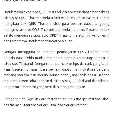
Untuk memainkan slot QRIS Thailand, para pemain dapat mengakses
situs slot QRIS Thailand melalui link yang telah disediakan. Dengan
mengikuti link QRIS Thailand slot, para pemain dapat langsung
menuju situs slot QRIS Thailand dan mulai bermain. Pastikan untuk
selalu mengakses situs slot QRIS Thailand melalui link yang resmi
dan terpercaya untuk menghindari penipuan.
Dengan menggunakan metode pembayaran QRIS terbaru, para
pemain dapat lebih mudah dan cepat meraup keuntungan besar di
situs slot Thailand. Dengan memperhatikan tips dan trik yang telah
kami bagikan di atas, para pemain dapat meningkatkan peluang
menang mereka dan meraih keuntungan yang lebih besar. Jangan
ragu untuk mencoba bermain di situs slot QRIS Thailand dan nikmati
pengalaman bermain yang seru dan menguntungkan
Category:
slot
Tags:
link qris thailand slot
,
situs slot qris thailand
,
slot
qris thailand
,
thailand slot qris
,
thailand slot qris terbaru