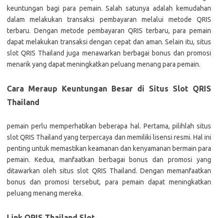
keuntungan bagi para pemain. Salah satunya adalah kemudahan
dalam melakukan transaksi pembayaran melalui metode QRIS
terbaru. Dengan metode pembayaran QRIS terbaru, para pemain
dapat melakukan transaksi dengan cepat dan aman. Selain itu, situs
slot QRIS Thailand juga menawarkan berbagai bonus dan promosi
menarik yang dapat meningkatkan peluang menang para pemain.
Cara Meraup Keuntungan Besar di Situs Slot QRIS
Thailand
pemain perlu memperhatikan beberapa hal. Pertama, pilihlah situs
slot QRIS Thailand yang terpercaya dan memiliki lisensi resmi. Hal ini
penting untuk memastikan keamanan dan kenyamanan bermain para
pemain. Kedua, manfaatkan berbagai bonus dan promosi yang
ditawarkan oleh situs slot QRIS Thailand. Dengan memanfaatkan
bonus dan promosi tersebut, para pemain dapat meningkatkan
peluang menang mereka.
Link QRIS Thailand Slot