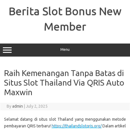
Skip
to
Berita Slot Bonus New
content
Member
Menu
Raih Kemenangan Tanpa Batas di
Situs Slot Thailand Via QRIS Auto
Maxwin
By
admin
|
July 2, 2025
Selamat datang di situs slot Thailand yang menggunakan metode
pembayaran QRIS terbaru!
https://thailandslotqris.org/
Dalam artikel