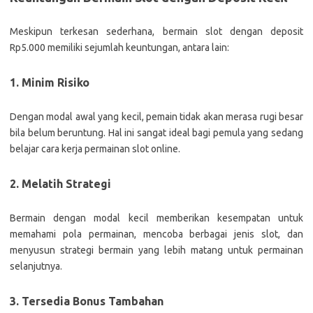
Meskipun terkesan sederhana, bermain slot dengan deposit
Rp5.000 memiliki sejumlah keuntungan, antara lain:
1. Minim Risiko
Dengan modal awal yang kecil, pemain tidak akan merasa rugi besar
bila belum beruntung. Hal ini sangat ideal bagi pemula yang sedang
belajar cara kerja permainan slot online.
2. Melatih Strategi
Bermain dengan modal kecil memberikan kesempatan untuk
memahami pola permainan, mencoba berbagai jenis slot, dan
menyusun strategi bermain yang lebih matang untuk permainan
selanjutnya.
3. Tersedia Bonus Tambahan