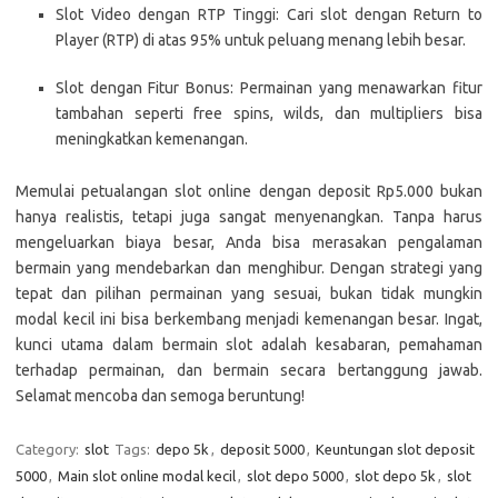
Slot Video dengan RTP Tinggi: Cari slot dengan Return to
Player (RTP) di atas 95% untuk peluang menang lebih besar.
Slot dengan Fitur Bonus: Permainan yang menawarkan fitur
tambahan seperti free spins, wilds, dan multipliers bisa
meningkatkan kemenangan.
Memulai petualangan slot online dengan deposit Rp5.000 bukan
hanya realistis, tetapi juga sangat menyenangkan. Tanpa harus
mengeluarkan biaya besar, Anda bisa merasakan pengalaman
bermain yang mendebarkan dan menghibur. Dengan strategi yang
tepat dan pilihan permainan yang sesuai, bukan tidak mungkin
modal kecil ini bisa berkembang menjadi kemenangan besar. Ingat,
kunci utama dalam bermain slot adalah kesabaran, pemahaman
terhadap permainan, dan bermain secara bertanggung jawab.
Selamat mencoba dan semoga beruntung!
Category:
slot
Tags:
depo 5k
,
deposit 5000
,
Keuntungan slot deposit
5000
,
Main slot online modal kecil
,
slot depo 5000
,
slot depo 5k
,
slot