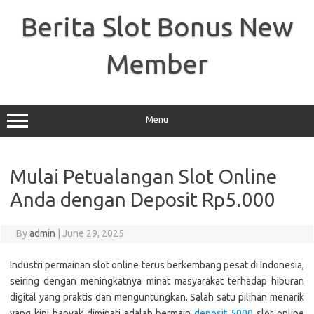
Skip
to
Berita Slot Bonus New
content
Member
Menu
Mulai Petualangan Slot Online
Anda dengan Deposit Rp5.000
By
admin
|
June 29, 2025
Industri permainan slot online terus berkembang pesat di Indonesia,
seiring dengan meningkatnya minat masyarakat terhadap hiburan
digital yang praktis dan menguntungkan. Salah satu pilihan menarik
yang kini banyak diminati adalah bermain
deposit 5000
slot online