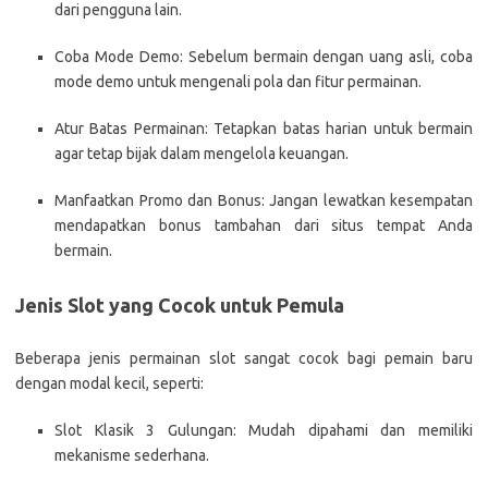
dari pengguna lain.
Coba Mode Demo: Sebelum bermain dengan uang asli, coba
mode demo untuk mengenali pola dan fitur permainan.
Atur Batas Permainan: Tetapkan batas harian untuk bermain
agar tetap bijak dalam mengelola keuangan.
Manfaatkan Promo dan Bonus: Jangan lewatkan kesempatan
mendapatkan bonus tambahan dari situs tempat Anda
bermain.
Jenis Slot yang Cocok untuk Pemula
Beberapa jenis permainan slot sangat cocok bagi pemain baru
dengan modal kecil, seperti:
Slot Klasik 3 Gulungan: Mudah dipahami dan memiliki
mekanisme sederhana.