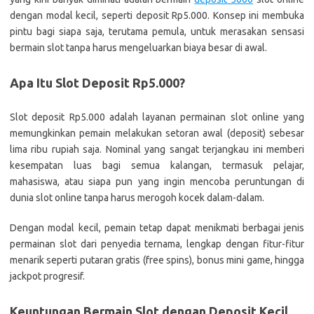
dengan modal kecil, seperti deposit Rp5.000. Konsep ini membuka
pintu bagi siapa saja, terutama pemula, untuk merasakan sensasi
bermain slot tanpa harus mengeluarkan biaya besar di awal.
Apa Itu Slot Deposit Rp5.000?
Slot deposit Rp5.000 adalah layanan permainan slot online yang
memungkinkan pemain melakukan setoran awal (deposit) sebesar
lima ribu rupiah saja. Nominal yang sangat terjangkau ini memberi
kesempatan luas bagi semua kalangan, termasuk pelajar,
mahasiswa, atau siapa pun yang ingin mencoba peruntungan di
dunia slot online tanpa harus merogoh kocek dalam-dalam.
Dengan modal kecil, pemain tetap dapat menikmati berbagai jenis
permainan slot dari penyedia ternama, lengkap dengan fitur-fitur
menarik seperti putaran gratis (free spins), bonus mini game, hingga
jackpot progresif.
Keuntungan Bermain Slot dengan Deposit Kecil