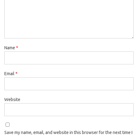
Name
*
Email
*
Website
Save my name, email, and website in this browser for the next time I