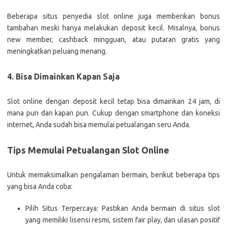
Beberapa situs penyedia slot online juga memberikan bonus
tambahan meski hanya melakukan deposit kecil. Misalnya, bonus
new member, cashback mingguan, atau putaran gratis yang
meningkatkan peluang menang.
4. Bisa Dimainkan Kapan Saja
Slot online dengan deposit kecil tetap bisa dimainkan 24 jam, di
mana pun dan kapan pun. Cukup dengan smartphone dan koneksi
internet, Anda sudah bisa memulai petualangan seru Anda.
Tips Memulai Petualangan Slot Online
Untuk memaksimalkan pengalaman bermain, berikut beberapa tips
yang bisa Anda coba:
Pilih Situs Terpercaya: Pastikan Anda bermain di situs slot
yang memiliki lisensi resmi, sistem fair play, dan ulasan positif