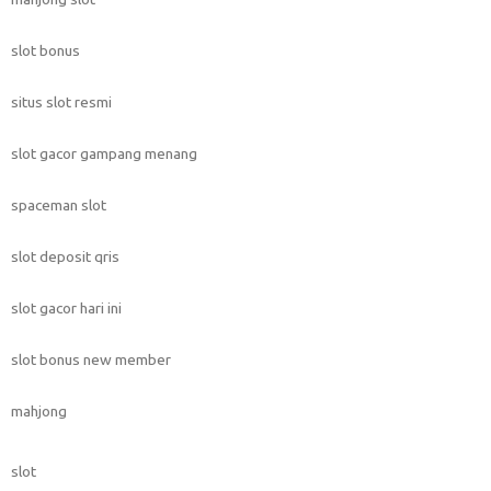
slot bonus
situs slot resmi
slot gacor gampang menang
spaceman slot
slot deposit qris
slot gacor hari ini
slot bonus new member
mahjong
slot