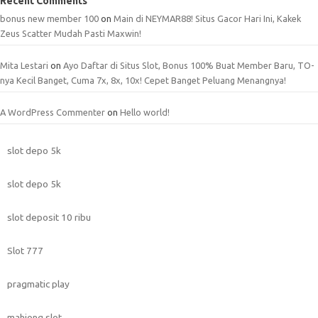
Recent Comments
bonus new member 100
on
Main di NEYMAR88! Situs Gacor Hari Ini, Kakek
Zeus Scatter Mudah Pasti Maxwin!
Mita Lestari
on
Ayo Daftar di Situs Slot, Bonus 100% Buat Member Baru, TO-
nya Kecil Banget, Cuma 7x, 8x, 10x! Cepet Banget Peluang Menangnya!
A WordPress Commenter
on
Hello world!
slot depo 5k
slot depo 5k
slot deposit 10 ribu
Slot 777
pragmatic play
mahjong slot