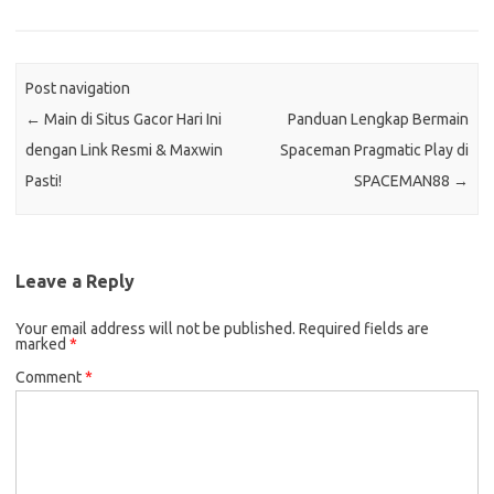
Post navigation
←
Main di Situs Gacor Hari Ini
Panduan Lengkap Bermain
dengan Link Resmi & Maxwin
Spaceman Pragmatic Play di
Pasti!
SPACEMAN88
→
Leave a Reply
Your email address will not be published.
Required fields are
marked
*
Comment
*