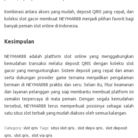
Kombinasi antara akses yang mudah, deposit QRIS yang cepat, dan
koleksi slot gacor membuat NEYMAR88 menjadi pilihan favorit bagi
banyak pemain slot online di Indonesia.
Kesimpulan
NEYMAR88 adalah platform slot online yang menggabungkan
kemudahan transaksi melalui deposit QRIS dengan koleksi slot
gacor yang menguntungkan. Sistem deposit yang cepat dan aman
serta dukungan provider game ternama menjadikan pengalaman
bermain di NEYMAR88 praktis dan seru. Selain itu, fitur keamanan
dan layanan pelanggan yang siap membantu membuat platform ini
semakin terpercaya di mata pemain. Dengan segala kemudahan
tersebut, NEYMAR88 terus memperkuat posisinya sebagai salah
satu situs slot terbaik yang mudah diakses oleh semua kalangan.
Category:
slot qris
Tags:
situs slot qris
,
slot depo qris
,
slot deposit
qris
,
slot qris
,
slot via qris