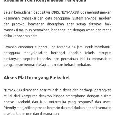
Selain kemudahan deposit via QRIS, NEYMAR88 juga mengutamakan
keamanan transaksi dan data pengguna. Sistem enkripsi modern
dan protokol keamanan diterapkan agar setiap aktivitas, baik
transaksi maupun permainan, berlangsung dengan aman dan tanpa
risiko kebocoran data.
Layanan customer support juga tersedia 24 jam untuk membantu
pengguna menyelesaikan berbagai kendala teknis maupun
pertanyaan seputar transaksi dan permainan. Hal ini memastikan
pengalaman bermain tetap lancar dan bebas hambatan.
Akses Platform yang Fleksibel
NEYMAR88 dirancang agar mudah diakses dari berbagai perangkat,
mulai dari komputer desktop hingga smartphone dengan sistem
operasi Android dan iOS. Antarmuka yang responsif dan user-
friendly menjadikan proses bermain dan melakukan deposit semakin
praktis, kapan pun dan di mana pun.