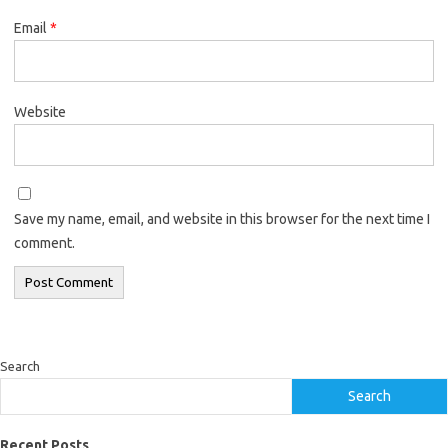
Email
*
Website
Save my name, email, and website in this browser for the next time I
comment.
Search
Search
Recent Posts