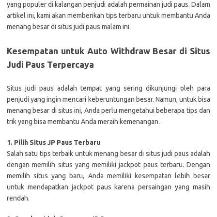
yang populer di kalangan penjudi adalah permainan judi paus. Dalam
artikel ini, kami akan memberikan tips terbaru untuk membantu Anda
menang besar di situs judi paus malam ini.
Kesempatan untuk Auto Withdraw Besar di Situs
Judi Paus Terpercaya
Situs judi paus adalah tempat yang sering dikunjungi oleh para
penjudi yang ingin mencari keberuntungan besar. Namun, untuk bisa
menang besar di situs ini, Anda perlu mengetahui beberapa tips dan
trik yang bisa membantu Anda meraih kemenangan.
1. Pilih Situs JP Paus Terbaru
Salah satu tips terbaik untuk menang besar di situs judi paus adalah
dengan memilih situs yang memiliki jackpot paus terbaru. Dengan
memilih situs yang baru, Anda memiliki kesempatan lebih besar
untuk mendapatkan jackpot paus karena persaingan yang masih
rendah.