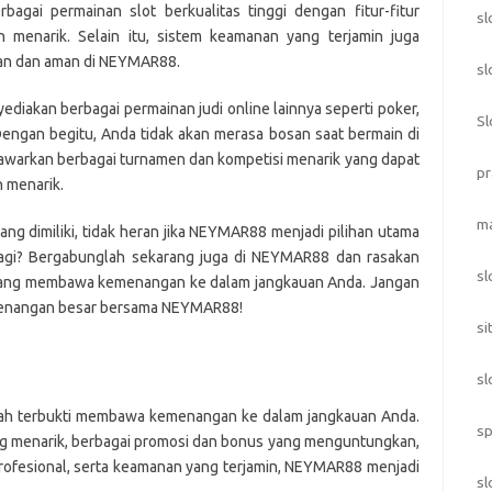
agai permainan slot berkualitas tinggi dengan fitur-fitur
sl
 menarik. Selain itu, sistem keamanan yang terjamin juga
an dan aman di NEYMAR88.
sl
diakan berbagai permainan judi online lainnya seperti poker,
Sl
 Dengan begitu, Anda tidak akan merasa bosan saat bermain di
warkan berbagai turnamen dan kompetisi menarik yang dapat
pr
 menarik.
ma
g dimiliki, tidak heran jika NEYMAR88 menjadi pilihan utama
a lagi? Bergabunglah sekarang juga di NEYMAR88 dan rasakan
sl
or yang membawa kemenangan ke dalam jangkauan Anda. Jangan
emenangan besar bersama NEYMAR88!
si
sl
lah terbukti membawa kemenangan ke dalam jangkauan Anda.
sp
g menarik, berbagai promosi dan bonus yang menguntungkan,
rofesional, serta keamanan yang terjamin, NEYMAR88 menjadi
sl