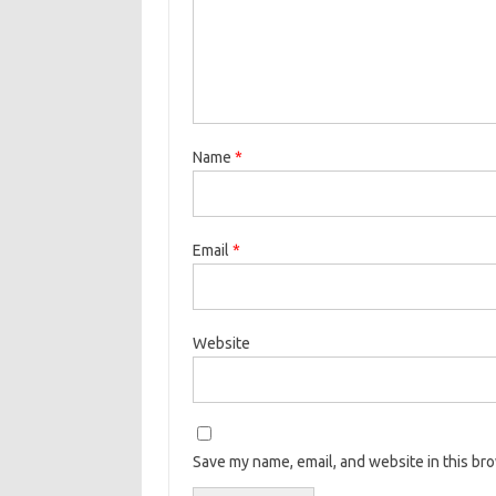
Name
*
Email
*
Website
Save my name, email, and website in this br