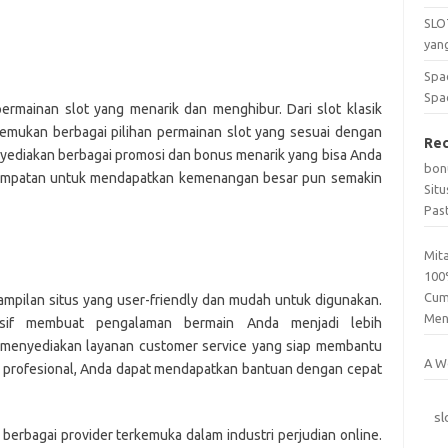
SLO
yan
Spa
Spa
ainan slot yang menarik dan menghibur. Dari slot klasik
emukan berbagai pilihan permainan slot yang sesuai dengan
Re
nyediakan berbagai promosi dan bonus menarik yang bisa Anda
bon
esempatan untuk mendapatkan kemenangan besar pun semakin
Situ
Pas
Mita
100
Cum
mpilan situs yang user-friendly dan mudah untuk digunakan.
Men
sif membuat pengalaman bermain Anda menjadi lebih
 menyediakan layanan customer service yang siap membantu
A W
 profesional, Anda dapat mendapatkan bantuan dengan cepat
sl
erbagai provider terkemuka dalam industri perjudian online.