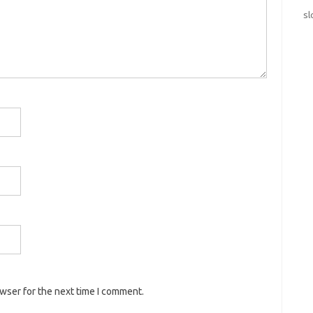
sl
owser for the next time I comment.