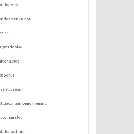
ot depo 5k
ot deposit 10 ribu
ot 777
agmatic play
hjong slot
ot bonus
tus slot resmi
ot gacor gampang menang
aceman slot
ot deposit qris