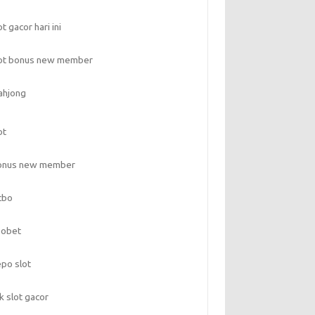
ot gacor hari ini
lot bonus new member
ahjong
ot
onus new member
cbo
bobet
po slot
nk slot gacor