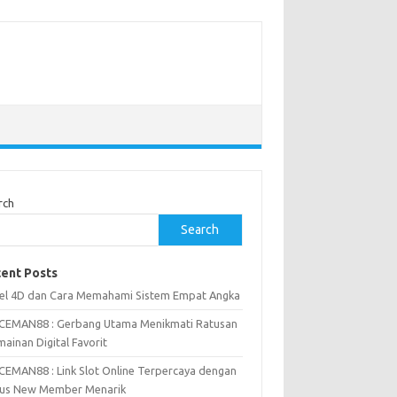
rch
Search
ent Posts
el 4D dan Cara Memahami Sistem Empat Angka
CEMAN88 : Gerbang Utama Menikmati Ratusan
ainan Digital Favorit
CEMAN88 : Link Slot Online Terpercaya dengan
us New Member Menarik