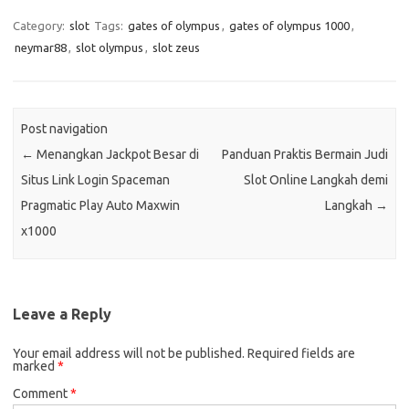
Category:
slot
Tags:
gates of olympus
,
gates of olympus 1000
,
neymar88
,
slot olympus
,
slot zeus
Post navigation
←
Menangkan Jackpot Besar di
Panduan Praktis Bermain Judi
Situs Link Login Spaceman
Slot Online Langkah demi
Pragmatic Play Auto Maxwin
Langkah
→
x1000
Leave a Reply
Your email address will not be published.
Required fields are
marked
*
Comment
*