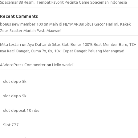
Spaceman88 Resmi, Tempat Favorit Pecinta Game Spaceman Indonesia
Recent Comments
bonus new member 100
on
Main di NEYMAR88! Situs Gacor Hari Ini, Kakek
Zeus Scatter Mudah Pasti Maxwin!
Mita Lestari
on
Ayo Daftar di Situs Slot, Bonus 100% Buat Member Baru, TO-
nya Kecil Banget, Cuma 7x, 8x, 10x! Cepet Banget Peluang Menangnya!
A WordPress Commenter
on
Hello world!
slot depo 5k
slot depo 5k
slot deposit 10 ribu
Slot 777