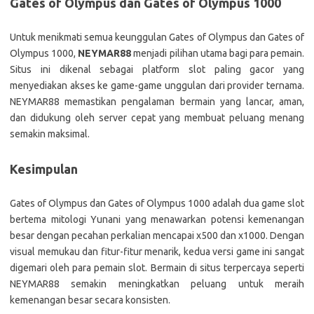
Gates of Olympus dan Gates of Olympus 1000
Untuk menikmati semua keunggulan Gates of Olympus dan Gates of
Olympus 1000,
NEYMAR88
menjadi pilihan utama bagi para pemain.
Situs ini dikenal sebagai platform slot paling gacor yang
menyediakan akses ke game-game unggulan dari provider ternama.
NEYMAR88 memastikan pengalaman bermain yang lancar, aman,
dan didukung oleh server cepat yang membuat peluang menang
semakin maksimal.
Kesimpulan
Gates of Olympus dan Gates of Olympus 1000 adalah dua game slot
bertema mitologi Yunani yang menawarkan potensi kemenangan
besar dengan pecahan perkalian mencapai x500 dan x1000. Dengan
visual memukau dan fitur-fitur menarik, kedua versi game ini sangat
digemari oleh para pemain slot. Bermain di situs terpercaya seperti
NEYMAR88 semakin meningkatkan peluang untuk meraih
kemenangan besar secara konsisten.