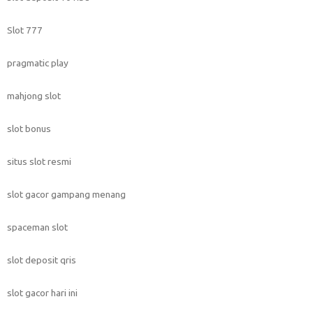
Slot 777
pragmatic play
mahjong slot
slot bonus
situs slot resmi
slot gacor gampang menang
spaceman slot
slot deposit qris
slot gacor hari ini