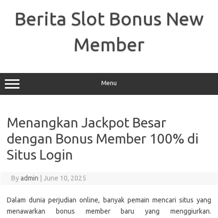
Skip
to
Berita Slot Bonus New
content
Member
Menu
Menangkan Jackpot Besar
dengan Bonus Member 100% di
Situs Login
By
admin
|
June 10, 2025
Dalam dunia perjudian online, banyak pemain mencari situs yang
menawarkan bonus member baru yang menggiurkan.