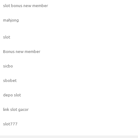
slot bonus new member
mahjong
slot
Bonus new member
sicbo
sbobet
depo slot
link slot gacor
slot777