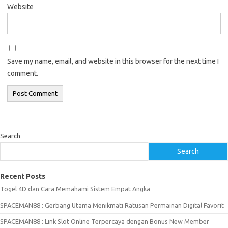
Website
Save my name, email, and website in this browser for the next time I
comment.
Search
Search
Recent Posts
Togel 4D dan Cara Memahami Sistem Empat Angka
SPACEMAN88 : Gerbang Utama Menikmati Ratusan Permainan Digital Favorit
SPACEMAN88 : Link Slot Online Terpercaya dengan Bonus New Member