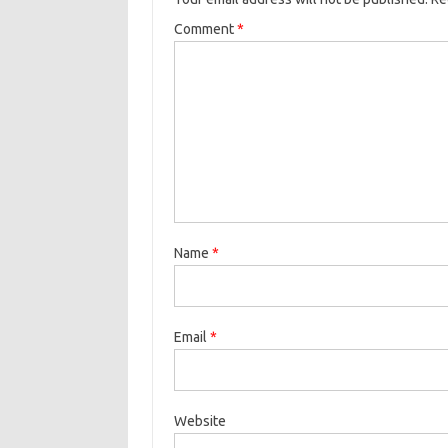
Comment
*
Name
*
Email
*
Website