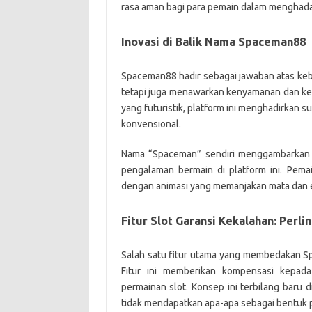
rasa aman bagi para pemain dalam menghadap
Inovasi di Balik Nama Spaceman88
Spaceman88 hadir sebagai jawaban atas kebu
tetapi juga menawarkan kenyamanan dan ke
yang futuristik, platform ini menghadirkan 
konvensional.
Nama “Spaceman” sendiri menggambarkan 
pengalaman bermain di platform ini. Pemai
dengan animasi yang memanjakan mata dan ef
Fitur Slot Garansi Kekalahan: Perl
Salah satu fitur utama yang membedakan Sp
Fitur ini memberikan kompensasi kepada
permainan slot. Konsep ini terbilang baru 
tidak mendapatkan apa-apa sebagai bentuk 