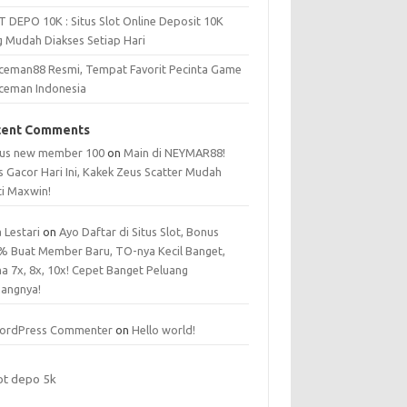
T DEPO 10K : Situs Slot Online Deposit 10K
g Mudah Diakses Setiap Hari
ceman88 Resmi, Tempat Favorit Pecinta Game
ceman Indonesia
cent Comments
us new member 100
on
Main di NEYMAR88!
s Gacor Hari Ini, Kakek Zeus Scatter Mudah
ti Maxwin!
 Lestari
on
Ayo Daftar di Situs Slot, Bonus
% Buat Member Baru, TO-nya Kecil Banget,
a 7x, 8x, 10x! Cepet Banget Peluang
angnya!
ordPress Commenter
on
Hello world!
ot depo 5k