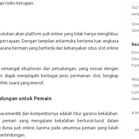
i risiko kerugian.
SLO
yan
Spa
Spa
tuhan akan platform judi online yang tidak hanya menghibur,
percayaan. Dengan tampilan antarmuka bertema luar angkasa
Re
suasana bermain yang berbeda dari kebanyakan situs slot online
bon
Situ
Pas
semangat eksplorasi dan petualangan, yang sesuai dengan
n diajak menjelajahi berbagai jenis permainan slot, lengkap
Mita
ek suara yang imersif.
100
Cum
indungan untuk Pemain
Men
A W
aceman88 dari kompetitornya adalah fitur garansi kekalahan.
 pemain yang mengalami kekalahan berturut-turut dalam
di dunia judi online, karena pada umumnya pemain yang kalah
sl
perlindungan.