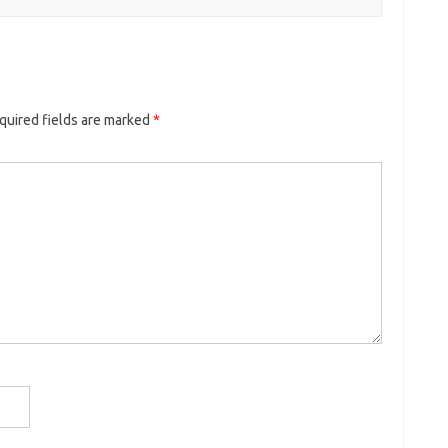
quired fields are marked
*