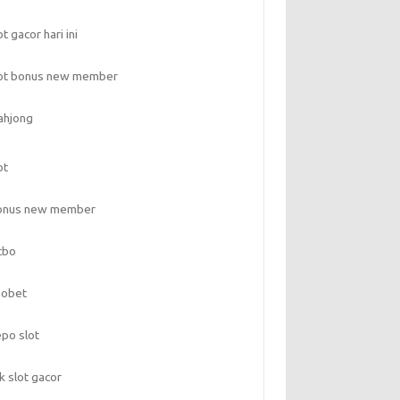
ot gacor hari ini
lot bonus new member
ahjong
ot
onus new member
cbo
bobet
po slot
nk slot gacor