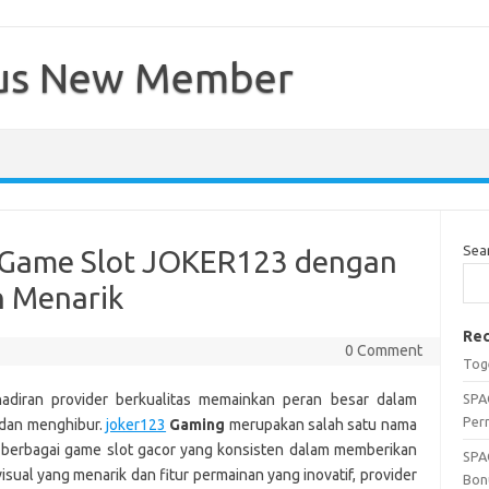
nus New Member
Sea
Game Slot JOKER123 dengan
n Menarik
Rec
0 Comment
Tog
hadiran provider berkualitas memainkan peran besar dalam
SPA
Perm
 dan menghibur.
joker123
Gaming
merupakan salah satu nama
n berbagai game slot gacor yang konsisten dalam memberikan
SPA
isual yang menarik dan fitur permainan yang inovatif, provider
Bon