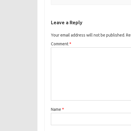
Leave a Reply
Your email address will not be published.
Re
Comment
*
Name
*