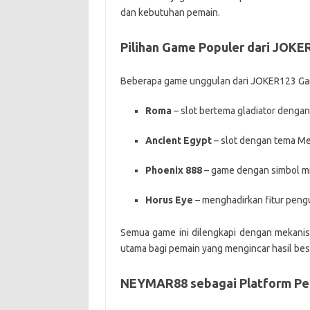
dan kebutuhan pemain.
Pilihan Game Populer dari JOK
Beberapa game unggulan dari JOKER123 Gami
Roma
– slot bertema gladiator dengan
Ancient Egypt
– slot dengan tema Me
Phoenix 888
– game dengan simbol mi
Horus Eye
– menghadirkan fitur pen
Semua game ini dilengkapi dengan mekanism
utama bagi pemain yang mengincar hasil bes
NEYMAR88 sebagai Platform P