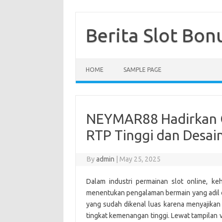
Skip
to
content
Berita Slot Bo
HOME
SAMPLE PAGE
NEYMAR88 Hadirkan 
RTP Tinggi dan Desai
By
admin
|
May 25, 2025
Dalam industri permainan slot online, ke
menentukan pengalaman bermain yang adil
yang sudah dikenal luas karena menyajika
tingkat kemenangan tinggi. Lewat tampilan v