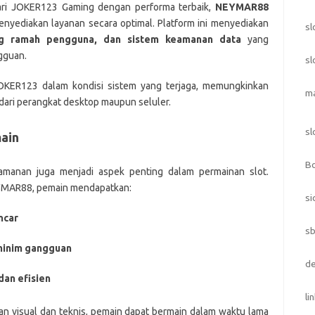
ari JOKER123 Gaming dengan performa terbaik,
NEYMAR88
menyediakan layanan secara optimal. Platform ini menyediakan
sl
ang ramah pengguna, dan sistem keamanan data
yang
gguan.
s
ER123 dalam kondisi sistem yang terjaga, memungkinkan
m
dari perangkat desktop maupun seluler.
sl
ain
B
amanan juga menjadi aspek penting dalam permainan slot.
YMAR88, pemain mendapatkan:
si
ncar
s
minim gangguan
de
dan efisien
li
visual dan teknis, pemain dapat bermain dalam waktu lama