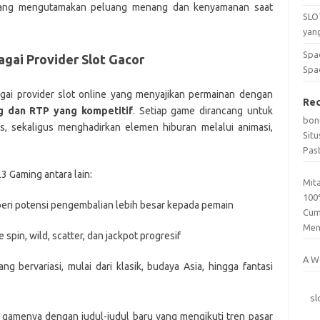
n yang mengutamakan peluang menang dan kenyamanan saat
SLO
yan
Spa
gai Provider Slot Gacor
Spa
ai provider slot online yang menyajikan permainan dengan
Re
 dan RTP yang kompetitif
. Setiap game dirancang untuk
bon
, sekaligus menghadirkan elemen hiburan melalui animasi,
Situ
Pas
 Gaming antara lain:
Mita
100
eri potensi pengembalian lebih besar kepada pemain
Cum
Men
ee spin, wild, scatter, dan jackpot progresif
A W
 bervariasi, mulai dari klasik, budaya Asia, hingga fantasi
sl
i gamenya dengan judul-judul baru yang mengikuti tren pasar