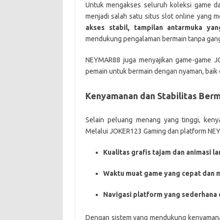
Untuk mengakses seluruh koleksi game d
menjadi salah satu situs slot online yang 
akses stabil, tampilan antarmuka y
mendukung pengalaman bermain tanpa gan
NEYMAR88 juga menyajikan game-game JOK
pemain untuk bermain dengan nyaman, baik 
Kenyamanan dan Stabilitas Berm
Selain peluang menang yang tinggi, keny
Melalui JOKER123 Gaming dan platform NE
Kualitas grafis tajam dan animasi la
Waktu muat game yang cepat dan 
Navigasi platform yang sederhana 
Dengan sistem yang mendukung kenyamanan 