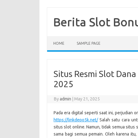
Skip
to
content
Berita Slot Bo
HOME
SAMPLE PAGE
Situs Resmi Slot Dan
2025
By
admin
|
May 21, 2025
Pada era digital seperti saat ini, perjudia
https://linkdepo5k.net/
Salah satu cara unt
situs slot online. Namun, tidak semua situ
sama bagi semua pemain. Oleh karena itu, 