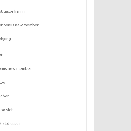
ot gacor hari ini
lot bonus new member
ahjong
ot
onus new member
cbo
bobet
po slot
nk slot gacor