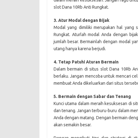
dalam meraih kesuksesan. Jangan ragu unt
slot Dana 10Rb Anti Rungkat.
3. Atur Modal dengan Bijak
Modal yang dimiliki merupakan hal yang s
Rungkat. Aturlah modal Anda dengan bijak
jumlah besar. Bermainlah dengan modal ya
utang hanya karena berjudi.
4. Tetap Patuhi Aturan Bermain
Dalam bermain di situs slot Dana 10Rb An
berlaku. Jangan mencoba untuk mencari cela
membuat Anda dikeluarkan dari situs terse
5. Bermain dengan Sabar dan Tenang
Kunci utama dalam meraih kesuksesan di si
dan tenang. Jangan terburu-buru dalam me
Anda dengan matang. Dengan bermain denga
akan semakin besar.