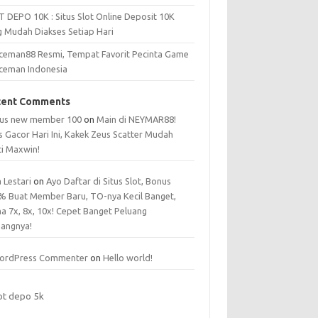
T DEPO 10K : Situs Slot Online Deposit 10K
g Mudah Diakses Setiap Hari
ceman88 Resmi, Tempat Favorit Pecinta Game
ceman Indonesia
cent Comments
us new member 100
on
Main di NEYMAR88!
s Gacor Hari Ini, Kakek Zeus Scatter Mudah
ti Maxwin!
 Lestari
on
Ayo Daftar di Situs Slot, Bonus
% Buat Member Baru, TO-nya Kecil Banget,
a 7x, 8x, 10x! Cepet Banget Peluang
angnya!
ordPress Commenter
on
Hello world!
ot depo 5k