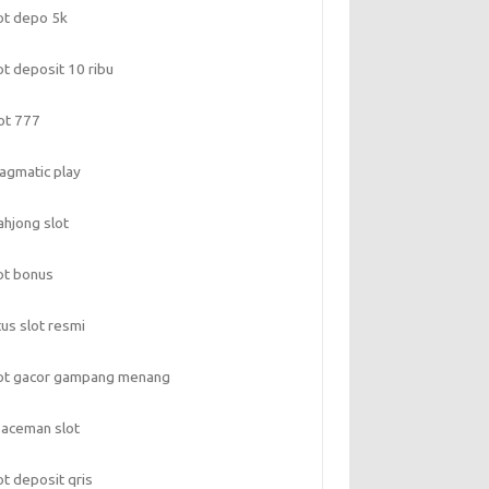
ot depo 5k
ot deposit 10 ribu
ot 777
agmatic play
hjong slot
ot bonus
tus slot resmi
ot gacor gampang menang
aceman slot
ot deposit qris