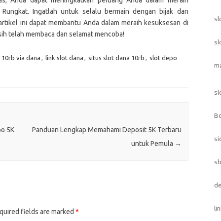
atas, Anda dapat meningkatkan peluang Anda dalam meraih
 Rungkat. Ingatlah untuk selalu bermain dengan bijak dan
sl
artikel ini dapat membantu Anda dalam meraih kesuksesan di
kasih telah membaca dan selamat mencoba!
s
 10rb via dana
,
link slot dana
,
situs slot dana 10rb
,
slot depo
m
sl
B
po 5K
Panduan Lengkap Memahami Deposit 5K Terbaru
si
untuk Pemula
→
s
de
li
quired fields are marked
*