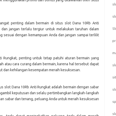
uk menggunakan promo dan bonus yang ditawarkan oleh situs
sl
sl
angat penting dalam bermain di situs slot Dana 10Rb Anti
Sl
 dan jangan terlalu tergiur untuk melakukan taruhan dalam
ng sesuai dengan kemampuan Anda dan jangan sampai terlilit
pr
ma
ti Rungkat, penting untuk tetap patuhi aturan bermain yang
h atau cara curang dalam bermain, karena hal tersebut dapat
sl
but dan kehilangan kesempatan meraih kesuksesan.
si
tus slot Dana 10Rb Anti Rungkat adalah bermain dengan sabar
sl
ngambil keputusan dan selalu pertimbangkan langkah-langkah
n sabar dan tenang, peluang Anda untuk meraih kesuksesan
sp
sl