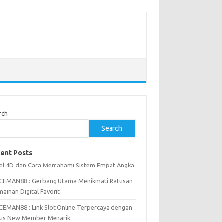
rch
Search
ent Posts
el 4D dan Cara Memahami Sistem Empat Angka
CEMAN88 : Gerbang Utama Menikmati Ratusan
ainan Digital Favorit
CEMAN88 : Link Slot Online Terpercaya dengan
us New Member Menarik