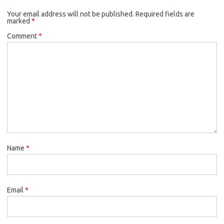
Your email address will not be published.
Required fields are
marked
*
Comment
*
Name
*
Email
*