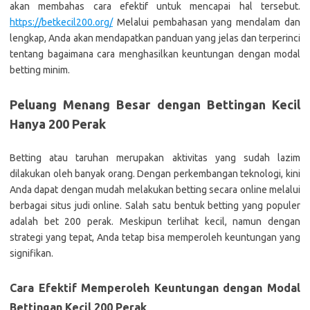
akan membahas cara efektif untuk mencapai hal tersebut.
https://betkecil200.org/
Melalui pembahasan yang mendalam dan
lengkap, Anda akan mendapatkan panduan yang jelas dan terperinci
tentang bagaimana cara menghasilkan keuntungan dengan modal
betting minim.
Peluang Menang Besar dengan Bettingan Kecil
Hanya 200 Perak
Betting atau taruhan merupakan aktivitas yang sudah lazim
dilakukan oleh banyak orang. Dengan perkembangan teknologi, kini
Anda dapat dengan mudah melakukan betting secara online melalui
berbagai situs judi online. Salah satu bentuk betting yang populer
adalah bet 200 perak. Meskipun terlihat kecil, namun dengan
strategi yang tepat, Anda tetap bisa memperoleh keuntungan yang
signifikan.
Cara Efektif Memperoleh Keuntungan dengan Modal
Bettingan Kecil 200 Perak