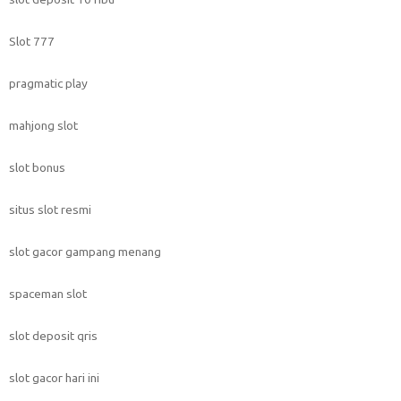
Slot 777
pragmatic play
mahjong slot
slot bonus
situs slot resmi
slot gacor gampang menang
spaceman slot
slot deposit qris
slot gacor hari ini