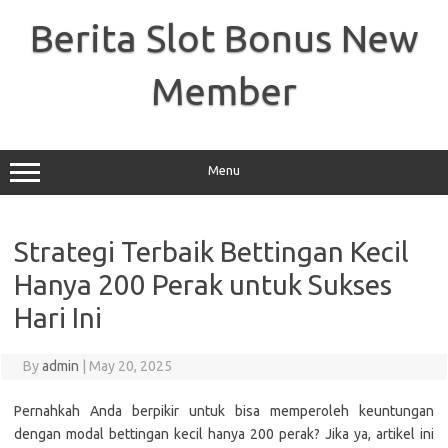
Skip
to
Berita Slot Bonus New
content
Member
Menu
Strategi Terbaik Bettingan Kecil
Hanya 200 Perak untuk Sukses
Hari Ini
By
admin
|
May 20, 2025
Pernahkah Anda berpikir untuk bisa memperoleh keuntungan
dengan modal bettingan kecil hanya 200 perak? Jika ya, artikel ini