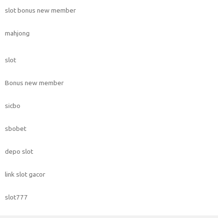
slot bonus new member
mahjong
slot
Bonus new member
sicbo
sbobet
depo slot
link slot gacor
slot777