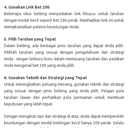
4. Gunakan Link Bet 200
Beberapa situs betting menyediakan link khusus untuk taruhan
dengan modal kecil seperti bet 200 perak. Manfaatkan link ini untuk
memaksimalkan potensi keuntungan Anda.
5. Pilih Taruhan yang Tepat
Dalam betting, ada berbagai jenis taruhan yang dapat Anda pilih.
Pilihlah taruhan yang sesuai dengan pengetahuan dan strategi
Anda. Jangan terburu-buru dalam memasang taruhan dan pastikan
Anda mengenal bet 200 yang Anda pilih.
6. Gunakan Teknik dan Strategi yang Tepat
Untuk meningkatkan peluang menang, gunakan teknik dan strategi
yang sesuai dengan jenis betting yang Anda pilih. Pelajari pola
taruhan lawan dan perhatikan pola permainan untuk membuat
keputusan yang lebih tepat.
Dengan mengikuti tips dan strategi di atas, Anda dapat memperoleh
keuntungan dengan modal bettingan kecil hanya 200 perak. Selalu