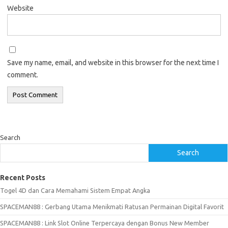
Website
Save my name, email, and website in this browser for the next time I
comment.
Search
Search
Recent Posts
Togel 4D dan Cara Memahami Sistem Empat Angka
SPACEMAN88 : Gerbang Utama Menikmati Ratusan Permainan Digital Favorit
SPACEMAN88 : Link Slot Online Terpercaya dengan Bonus New Member