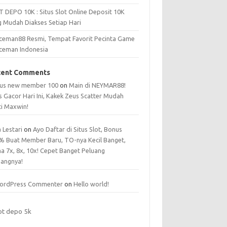
T DEPO 10K : Situs Slot Online Deposit 10K
g Mudah Diakses Setiap Hari
ceman88 Resmi, Tempat Favorit Pecinta Game
ceman Indonesia
cent Comments
us new member 100
on
Main di NEYMAR88!
s Gacor Hari Ini, Kakek Zeus Scatter Mudah
ti Maxwin!
 Lestari
on
Ayo Daftar di Situs Slot, Bonus
% Buat Member Baru, TO-nya Kecil Banget,
a 7x, 8x, 10x! Cepet Banget Peluang
angnya!
ordPress Commenter
on
Hello world!
ot depo 5k