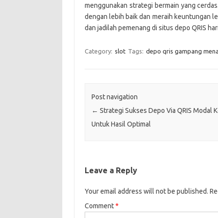
menggunakan strategi bermain yang cerdas.
dengan lebih baik dan meraih keuntungan leb
dan jadilah pemenang di situs depo QRIS hari 
Category:
slot
Tags:
depo qris gampang men
Post navigation
←
Strategi Sukses Depo Via QRIS Modal K
Untuk Hasil Optimal
Leave a Reply
Your email address will not be published.
Re
Comment
*