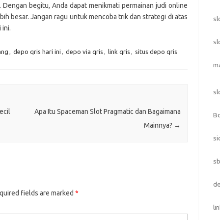
 Dengan begitu, Anda dapat menikmati permainan judi online
ih besar. Jangan ragu untuk mencoba trik dan strategi di atas
sl
ini.
s
ang
,
depo qris hari ini
,
depo via qris
,
link qris
,
situs depo qris
m
sl
ecil
Apa Itu Spaceman Slot Pragmatic dan Bagaimana
B
Mainnya?
→
si
s
de
quired fields are marked
*
li