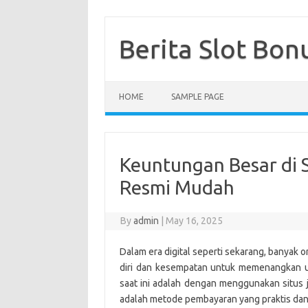
Skip
to
content
Berita Slot Bo
HOME
SAMPLE PAGE
Keuntungan Besar di S
Resmi Mudah
By
admin
|
May 16, 2025
Dalam era digital seperti sekarang, banyak 
diri dan kesempatan untuk memenangkan 
saat ini adalah dengan menggunakan situs j
adalah metode pembayaran yang praktis dan