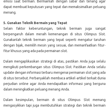
emosi saat bermain. Bermainlah dengan sabar dan tenang agar
dapat membuat keputusan yang tepat dan memaksimalkan peluang
menang.
5. Gunakan Teknik Bermain yang Tepat
Selain faktor keberuntungan, teknik bermain juga sangat
berpengaruh dalam meraih kemenangan di situs Olimpus Slot.
Gunakanlah teknik bermain yang tepat seperti mengatur taruhan
dengan bijak, memilih mesin yang sesuai, dan memanfaatkan fitur-
fitur khusus yang ada pada permainan slot.
Dalam mengaplikasikan strategi di atas, pastikan Anda juga selalu
mengikuti perkembangan situs Olimpus Slot. Pastikan Anda selalu
update dengan informasi terbaru mengenai permainan slot yang ada
di situs tersebut. Perbanyaklah membaca artikel-artikel terkait dunia
perjudian online agar Anda mendapatkan informasi yang berguna
dalam meningkatkan peluang menang Anda.
Dalam kesimpulan, bermain di situs Olimpus Slot memang
mengasyikkan tapi juga membutuhkan strategi dan teknik bermain