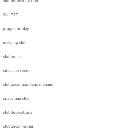
slot deposit 10 ribu
Slot 777
pragmatic play
mahjong slot
slot bonus
situs slot resmi
slot gacor gampang menang
spaceman slot
slot deposit qris
slot gacor hari ini