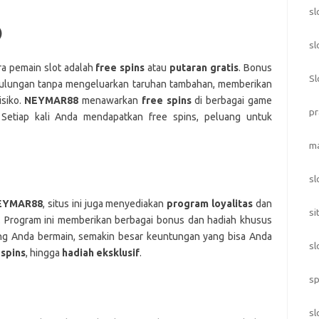
sl
)
sl
ara pemain slot adalah
free spins
atau
putaran gratis
. Bonus
Sl
ulungan tanpa mengeluarkan taruhan tambahan, memberikan
siko.
NEYMAR88
menawarkan
free spins
di berbagai game
pr
. Setiap kali Anda mendapatkan free spins, peluang untuk
ma
sl
EYMAR88
, situs ini juga menyediakan
program loyalitas
dan
si
. Program ini memberikan berbagai bonus dan hadiah khusus
ring Anda bermain, semakin besar keuntungan yang bisa Anda
sl
 spins
, hingga
hadiah eksklusif
.
sp
sl