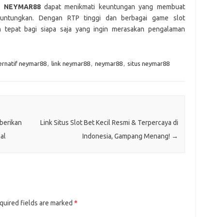
di
NEYMAR88
dapat menikmati keuntungan yang membuat
untungkan. Dengan RTP tinggi dan berbagai game slot
n tepat bagi siapa saja yang ingin merasakan pengalaman
ternatif neymar88
,
link neymar88
,
neymar88
,
situs neymar88
berikan
Link Situs Slot Bet Kecil Resmi & Terpercaya di
al
Indonesia, Gampang Menang!
→
quired fields are marked
*