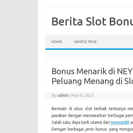
Skip
to
content
Berita Slot Bo
HOME
SAMPLE PAGE
Bonus Menarik di NE
Peluang Menang di Sl
By
admin
|
May 8, 2025
Bermain di situs slot terbaik tentunya m
jawaban dengan menawarkan berbagai per
Salah satu daya tarik utama dari
neymar88
a
Dengan berbagai jenis bonus yang mengu