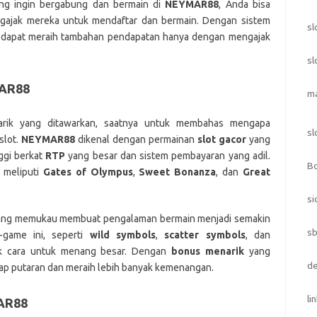
ang ingin bergabung dan bermain di
NEYMAR88
, Anda bisa
ajak mereka untuk mendaftar dan bermain. Dengan sistem
sl
 dapat meraih tambahan pendapatan hanya dengan mengajak
s
MAR88
m
rik yang ditawarkan, saatnya untuk membahas mengapa
sl
slot.
NEYMAR88
dikenal dengan permainan
slot gacor
yang
ggi berkat
RTP
yang besar dan sistem pembayaran yang adil.
B
i meliputi
Gates of Olympus
,
Sweet Bonanza
, dan
Great
si
si yang memukau membuat pengalaman bermain menjadi semakin
s
-game ini, seperti
wild symbols
,
scatter symbols
, dan
ak cara untuk menang besar. Dengan
bonus menarik
yang
de
iap putaran dan meraih lebih banyak kemenangan.
li
AR88