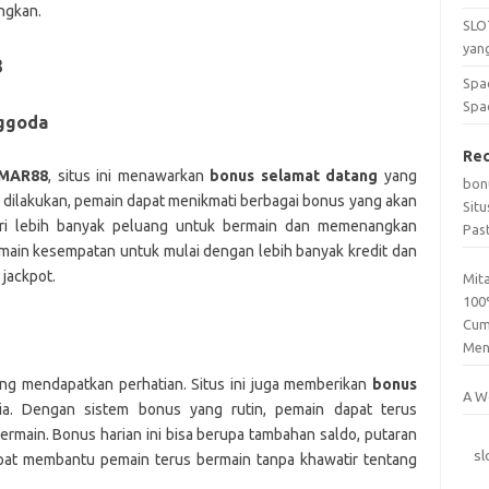
ngkan.
SLO
yan
8
Spa
Spa
ggoda
Re
MAR88
, situs ini menawarkan
bonus selamat datang
yang
bon
dilakukan, pemain dapat menikmati berbagai bonus yang akan
Situ
ri lebih banyak peluang untuk bermain dan memenangkan
Pas
emain kesempatan untuk mulai dengan lebih banyak kredit dan
jackpot.
Mita
100
Cum
Men
ang mendapatkan perhatian. Situs ini juga memberikan
bonus
A W
a. Dengan sistem bonus yang rutin, pemain dapat terus
rmain. Bonus harian ini bisa berupa tambahan saldo, putaran
sl
dapat membantu pemain terus bermain tanpa khawatir tentang