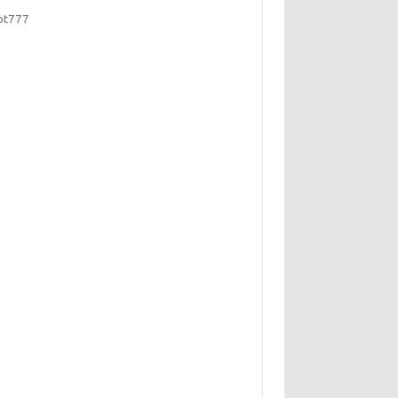
ot777