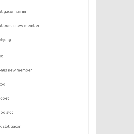
ot gacor hari ini
lot bonus new member
ahjong
ot
onus new member
cbo
bobet
po slot
nk slot gacor