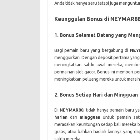
Anda tidak hanya seru tetapi juga menguntu
Keunggulan Bonus di NEYMAR8
1.
Bonus Selamat Datang yang Men
Bagi pemain baru yang bergabung di
NEY
menggiurkan. Dengan deposit pertama yang 
meningkatkan saldo awal mereka, membe
permainan slot gacor. Bonus ini memberi p
meningkatkan peluang mereka untuk meraih 
2.
Bonus Setiap Hari dan Mingguan
Di
NEYMAR88
, tidak hanya pemain baru y
harian
dan
mingguan
untuk pemain seti
merasakan keuntungan setiap kali mereka be
gratis, atau bahkan hadiah lainnya yang 
saldo mereka.