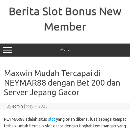
Skip
to
Berita Slot Bonus New
content
Member
Menu
Maxwin Mudah Tercapai di
NEYMAR88 dengan Bet 200 dan
Server Jepang Gacor
By
admin
|
May 7, 2025
NEYMAR88 adalah situs
slot
yang telah dikenal luas sebagai tempat
terbaik untuk bermain slot gacor dengan tingkat kemenangan yang