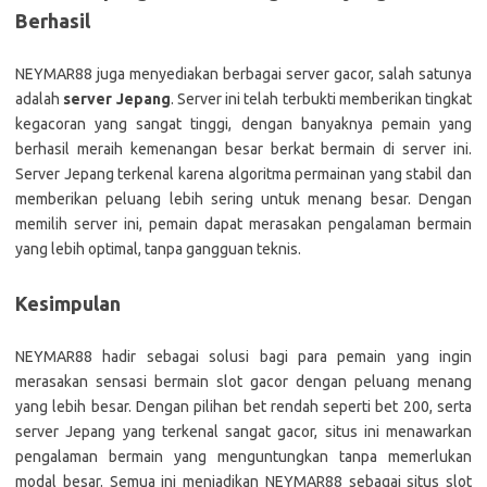
Berhasil
NEYMAR88 juga menyediakan berbagai server gacor, salah satunya
adalah
server Jepang
. Server ini telah terbukti memberikan tingkat
kegacoran yang sangat tinggi, dengan banyaknya pemain yang
berhasil meraih kemenangan besar berkat bermain di server ini.
Server Jepang terkenal karena algoritma permainan yang stabil dan
memberikan peluang lebih sering untuk menang besar. Dengan
memilih server ini, pemain dapat merasakan pengalaman bermain
yang lebih optimal, tanpa gangguan teknis.
Kesimpulan
NEYMAR88 hadir sebagai solusi bagi para pemain yang ingin
merasakan sensasi bermain slot gacor dengan peluang menang
yang lebih besar. Dengan pilihan bet rendah seperti bet 200, serta
server Jepang yang terkenal sangat gacor, situs ini menawarkan
pengalaman bermain yang menguntungkan tanpa memerlukan
modal besar. Semua ini menjadikan NEYMAR88 sebagai situs slot