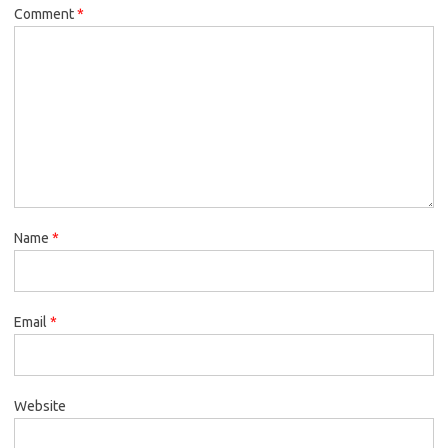
Comment
*
Name
*
Email
*
Website