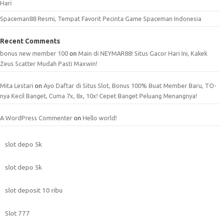
Hari
Spaceman88 Resmi, Tempat Favorit Pecinta Game Spaceman Indonesia
Recent Comments
bonus new member 100
on
Main di NEYMAR88! Situs Gacor Hari Ini, Kakek
Zeus Scatter Mudah Pasti Maxwin!
Mita Lestari
on
Ayo Daftar di Situs Slot, Bonus 100% Buat Member Baru, TO-
nya Kecil Banget, Cuma 7x, 8x, 10x! Cepet Banget Peluang Menangnya!
A WordPress Commenter
on
Hello world!
slot depo 5k
slot depo 5k
slot deposit 10 ribu
Slot 777