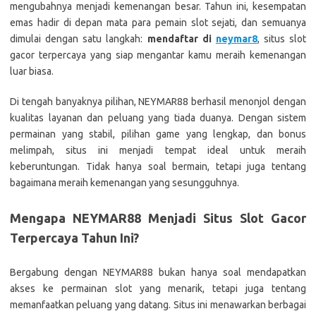
mengubahnya menjadi kemenangan besar. Tahun ini, kesempatan
emas hadir di depan mata para pemain slot sejati, dan semuanya
dimulai dengan satu langkah:
mendaftar di
neymar8
, situs slot
gacor terpercaya yang siap mengantar kamu meraih kemenangan
luar biasa.
Di tengah banyaknya pilihan, NEYMAR88 berhasil menonjol dengan
kualitas layanan dan peluang yang tiada duanya. Dengan sistem
permainan yang stabil, pilihan game yang lengkap, dan bonus
melimpah, situs ini menjadi tempat ideal untuk meraih
keberuntungan. Tidak hanya soal bermain, tetapi juga tentang
bagaimana meraih kemenangan yang sesungguhnya.
Mengapa NEYMAR88 Menjadi Situs Slot Gacor
Terpercaya Tahun Ini?
Bergabung dengan NEYMAR88 bukan hanya soal mendapatkan
akses ke permainan slot yang menarik, tetapi juga tentang
memanfaatkan peluang yang datang. Situs ini menawarkan berbagai