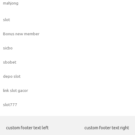
mahjong
slot
Bonus new member
sicbo
sbobet
depo slot
link slot gacor
slot777
custom footer text left
custom footer text right