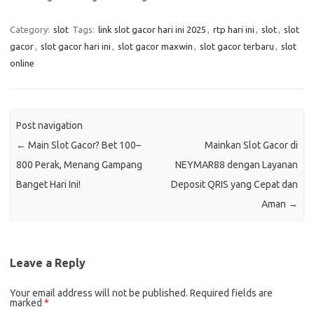
Category:
slot
Tags:
link slot gacor hari ini 2025
,
rtp hari ini
,
slot
,
slot
gacor
,
slot gacor hari ini
,
slot gacor maxwin
,
slot gacor terbaru
,
slot
online
Post navigation
←
Main Slot Gacor? Bet 100–
Mainkan Slot Gacor di
800 Perak, Menang Gampang
NEYMAR88 dengan Layanan
Banget Hari Ini!
Deposit QRIS yang Cepat dan
Aman
→
Leave a Reply
Your email address will not be published.
Required fields are
marked
*