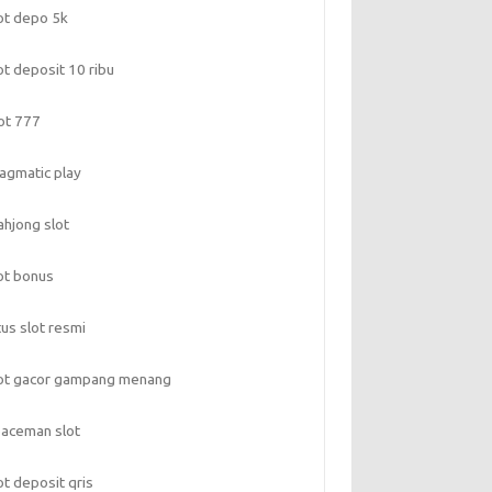
ot depo 5k
ot deposit 10 ribu
ot 777
agmatic play
hjong slot
ot bonus
tus slot resmi
ot gacor gampang menang
aceman slot
ot deposit qris