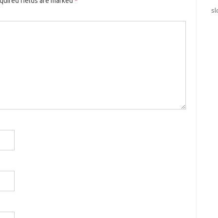
quired fields are marked
*
sl