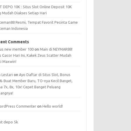
T DEPO 10K : Situs Slot Online Deposit 10K
g Mudah Diakses Setiap Hari
ceman88 Resmi, Tempat Favorit Pecinta Game
ceman Indonesia
cent Comments
us new member 100
on
Main di NEYMAR88!
s Gacor Hari Ini, Kakek Zeus Scatter Mudah
ti Maxwin!
 Lestari
on
Ayo Daftar di Situs Slot, Bonus
% Buat Member Baru, TO-nya Kecil Banget,
a 7x, 8x, 10x! Cepet Banget Peluang
angnya!
ordPress Commenter
on
Hello world!
ot depo 5k