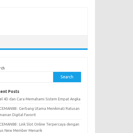
rch
Search
ent Posts
el 4D dan Cara Memahami Sistem Empat Angka
CEMAN88 : Gerbang Utama Menikmati Ratusan
ainan Digital Favorit
CEMAN88 : Link Slot Online Terpercaya dengan
us New Member Menarik