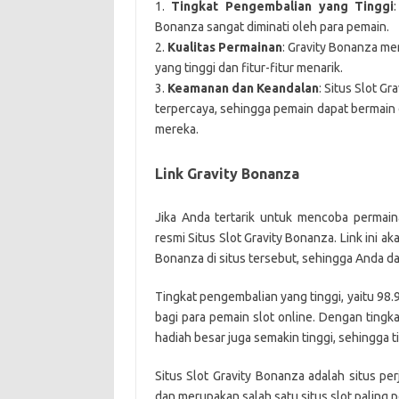
1.
Tingkat Pengembalian yang Tinggi
Bonanza sangat diminati oleh para pemain.
2.
Kualitas Permainan
: Gravity Bonanza me
yang tinggi dan fitur-fitur menarik.
3.
Keamanan dan Keandalan
: Situs Slot G
terpercaya, sehingga pemain dapat bermain
mereka.
Link Gravity Bonanza
Jika Anda tertarik untuk mencoba permain
resmi Situs Slot Gravity Bonanza. Link ini
Bonanza di situs tersebut, sehingga Anda da
Tingkat pengembalian yang tinggi, yaitu 98.
bagi para pemain slot online. Dengan ting
hadiah besar juga semakin tinggi, sehingga ti
Situs Slot Gravity Bonanza adalah situs p
dan merupakan salah satu situs slot paling 