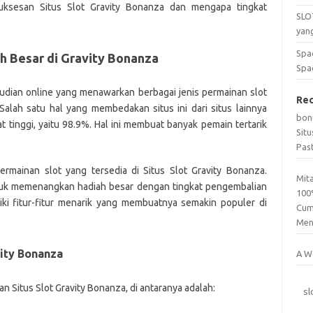
suksesan Situs Slot Gravity Bonanza dan mengapa tingkat
SLO
yan
Spa
 Besar di Gravity Bonanza
Spa
rjudian online yang menawarkan berbagai jenis permainan slot
Re
Salah satu hal yang membedakan situs ini dari situs lainnya
bon
 tinggi, yaitu 98.9%. Hal ini membuat banyak pemain tertarik
Situ
Pas
ermainan slot yang tersedia di Situs Slot Gravity Bonanza.
Mita
uk memenangkan hadiah besar dengan tingkat pengembalian
100
iki fitur-fitur menarik yang membuatnya semakin populer di
Cum
Men
vity Bonanza
A W
n Situs Slot Gravity Bonanza, di antaranya adalah:
sl