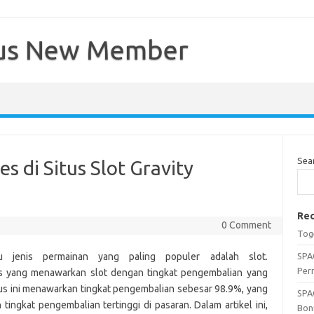
nus New Member
Sea
s di Situs Slot Gravity
Rec
0 Comment
Tog
tu jenis permainan yang paling populer adalah slot.
SPA
Perm
us yang menawarkan slot dengan tingkat pengembalian yang
itus ini menawarkan tingkat pengembalian sebesar 98.9%, yang
SPA
tingkat pengembalian tertinggi di pasaran. Dalam artikel ini,
Bon