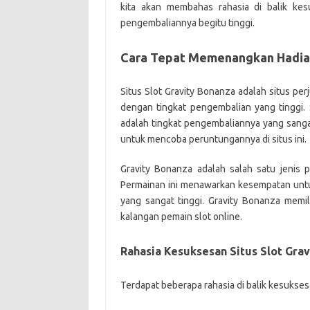
kita akan membahas rahasia di balik ke
pengembaliannya begitu tinggi.
Cara Tepat Memenangkan Hadiah
Situs Slot Gravity Bonanza adalah situs pe
dengan tingkat pengembalian yang tinggi. 
adalah tingkat pengembaliannya yang sangat
untuk mencoba peruntungannya di situs ini.
Gravity Bonanza adalah salah satu jenis p
Permainan ini menawarkan kesempatan unt
yang sangat tinggi. Gravity Bonanza memil
kalangan pemain slot online.
Rahasia Kesuksesan Situs Slot Gra
Terdapat beberapa rahasia di balik kesuksesa