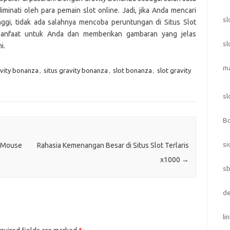
minati oleh para pemain slot online. Jadi, jika Anda mencari
sl
nggi, tidak ada salahnya mencoba peruntungan di Situs Slot
rmanfaat untuk Anda dan memberikan gambaran yang jelas
s
i.
m
avity bonanza
,
situs gravity bonanza
,
slot bonanza
,
slot gravity
sl
B
si
y Mouse
Rahasia Kemenangan Besar di Situs Slot Terlaris
x1000
→
s
de
li