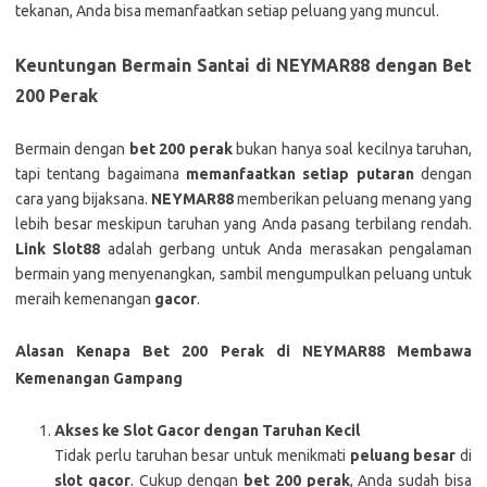
tekanan, Anda bisa memanfaatkan setiap peluang yang muncul.
Keuntungan Bermain Santai di NEYMAR88 dengan Bet
200 Perak
Bermain dengan
bet 200 perak
bukan hanya soal kecilnya taruhan,
tapi tentang bagaimana
memanfaatkan setiap putaran
dengan
cara yang bijaksana.
NEYMAR88
memberikan peluang menang yang
lebih besar meskipun taruhan yang Anda pasang terbilang rendah.
Link Slot88
adalah gerbang untuk Anda merasakan pengalaman
bermain yang menyenangkan, sambil mengumpulkan peluang untuk
meraih kemenangan
gacor
.
Alasan Kenapa Bet 200 Perak di NEYMAR88 Membawa
Kemenangan Gampang
Akses ke Slot Gacor dengan Taruhan Kecil
Tidak perlu taruhan besar untuk menikmati
peluang besar
di
slot gacor
. Cukup dengan
bet 200 perak
, Anda sudah bisa