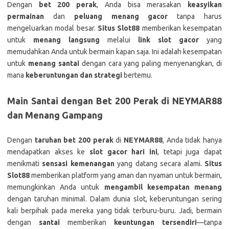
Dengan
bet 200 perak
, Anda bisa merasakan
keasyikan
permainan
dan
peluang menang gacor
tanpa harus
mengeluarkan modal besar.
Situs Slot88
memberikan kesempatan
untuk
menang langsung
melalui
link slot gacor
yang
memudahkan Anda untuk bermain kapan saja. Ini adalah kesempatan
untuk
menang santai
dengan cara yang paling menyenangkan, di
mana
keberuntungan dan strategi
bertemu.
Main Santai dengan Bet 200 Perak di NEYMAR88
dan Menang Gampang
Dengan
taruhan bet 200 perak
di
NEYMAR88
, Anda tidak hanya
mendapatkan akses ke
slot gacor hari ini
, tetapi juga dapat
menikmati
sensasi kemenangan
yang datang secara alami.
Situs
Slot88
memberikan platform yang aman dan nyaman untuk bermain,
memungkinkan Anda untuk
mengambil kesempatan menang
dengan taruhan minimal. Dalam dunia slot, keberuntungan sering
kali berpihak pada mereka yang tidak terburu-buru. Jadi, bermain
dengan
santai
memberikan
keuntungan tersendiri
—tanpa