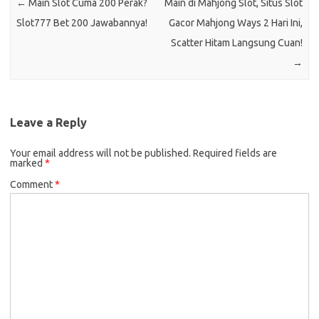
←
Main Slot Cuma 200 Perak?
Main di Mahjong Slot, Situs Slot
Slot777 Bet 200 Jawabannya!
Gacor Mahjong Ways 2 Hari Ini,
Scatter Hitam Langsung Cuan!
→
Leave a Reply
Your email address will not be published.
Required fields are
marked
*
Comment
*