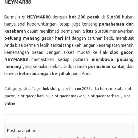
NEYMAR88
Bermain di
NEYMAR88
dengan
bet 200 perak
di
Slot88
bukan
hanya soal keberuntungan, tetapi juga tentang
pemahaman dan
kesabaran
dalam menikmati permainan.
Situs Slot88
menawarkan
peluang menang gacor hari ini
dengan taruhan kecil, membuat
Anda bisa bermain lebih santai tanpa kehilangan kesempatan meraih
kemenangan besar. Dengan akses mudah ke
link slot gacor
,
NEYMAR88
memastikan setiap putaran
membawa peluang
menang
yang semakin dekat. Jadi, nikmati
permainan santai
, dan
biarkan
keberuntungan berpihak
pada Anda!
Category:
slot
Tags:
link slot gacor hari ini 2025
,
rtp hari ini
,
slot
,
slot
gacor
,
slot gacor hari ini
,
slot gacor maxwin
,
slot gacor terbaru
,
slot
online
Post navigation