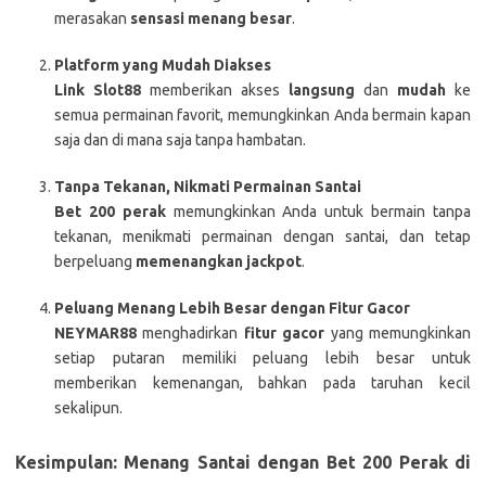
merasakan
sensasi menang besar
.
Platform yang Mudah Diakses
Link Slot88
memberikan akses
langsung
dan
mudah
ke
semua permainan favorit, memungkinkan Anda bermain kapan
saja dan di mana saja tanpa hambatan.
Tanpa Tekanan, Nikmati Permainan Santai
Bet 200 perak
memungkinkan Anda untuk bermain tanpa
tekanan, menikmati permainan dengan santai, dan tetap
berpeluang
memenangkan jackpot
.
Peluang Menang Lebih Besar dengan Fitur Gacor
NEYMAR88
menghadirkan
fitur gacor
yang memungkinkan
setiap putaran memiliki peluang lebih besar untuk
memberikan kemenangan, bahkan pada taruhan kecil
sekalipun.
Kesimpulan: Menang Santai dengan Bet 200 Perak di