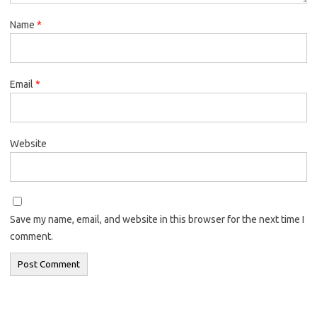
Name
*
Email
*
Website
Save my name, email, and website in this browser for the next time I
comment.