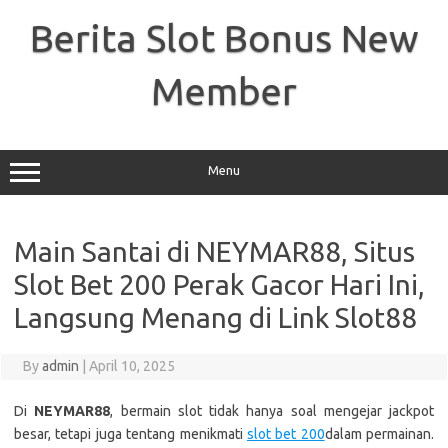
Skip
to
Berita Slot Bonus New
content
Member
Menu
Main Santai di NEYMAR88, Situs
Slot Bet 200 Perak Gacor Hari Ini,
Langsung Menang di Link Slot88
By
admin
|
April 10, 2025
Di
NEYMAR88
, bermain slot tidak hanya soal mengejar jackpot
besar, tetapi juga tentang menikmati
slot bet 200
dalam permainan.