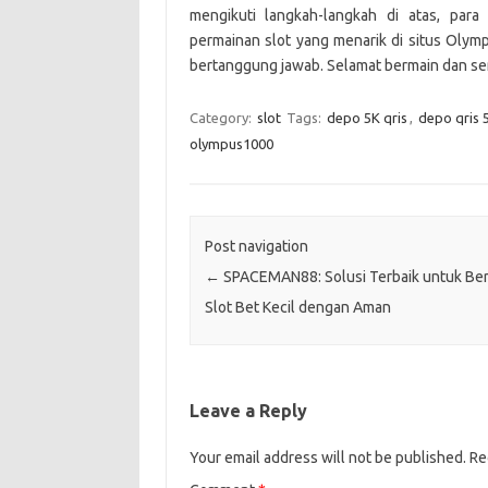
mengikuti langkah-langkah di atas, pa
permainan slot yang menarik di situs Olym
bertanggung jawab. Selamat bermain dan se
Category:
slot
Tags:
depo 5K qris
,
depo qris 
olympus1000
Post navigation
←
SPACEMAN88: Solusi Terbaik untuk Be
Slot Bet Kecil dengan Aman
Leave a Reply
Your email address will not be published.
Re