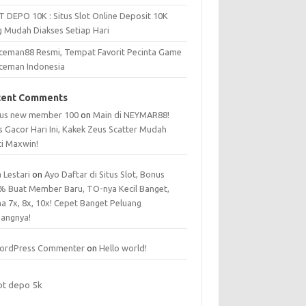
T DEPO 10K : Situs Slot Online Deposit 10K
g Mudah Diakses Setiap Hari
ceman88 Resmi, Tempat Favorit Pecinta Game
ceman Indonesia
cent Comments
us new member 100
on
Main di NEYMAR88!
s Gacor Hari Ini, Kakek Zeus Scatter Mudah
ti Maxwin!
 Lestari
on
Ayo Daftar di Situs Slot, Bonus
% Buat Member Baru, TO-nya Kecil Banget,
a 7x, 8x, 10x! Cepet Banget Peluang
angnya!
ordPress Commenter
on
Hello world!
ot depo 5k