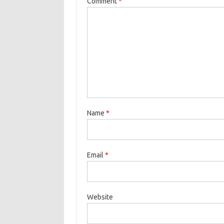
Comment
*
Name
*
Email
*
Website