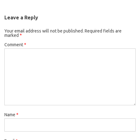
Leave a Reply
Your email address will not be published.
Required fields are
marked
*
Comment
*
Name
*