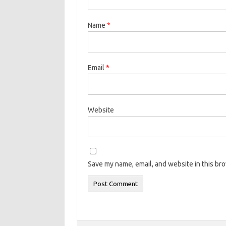
Name
*
Email
*
Website
Save my name, email, and website in this br