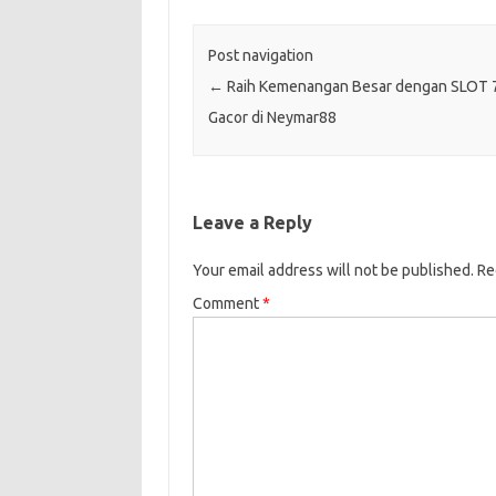
Post navigation
←
Raih Kemenangan Besar dengan SLOT 
Gacor di Neymar88
Leave a Reply
Your email address will not be published.
Re
Comment
*