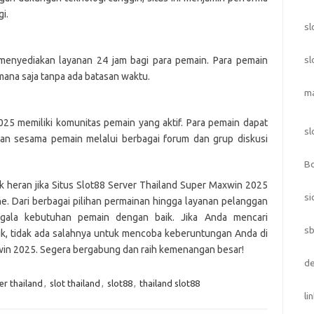
i.
sl
s
menyediakan layanan 24 jam bagi para pemain. Para pemain
 mana saja tanpa ada batasan waktu.
m
025 memiliki komunitas pemain yang aktif. Para pemain dapat
sl
an sesama pemain melalui berbagai forum dan grup diskusi
B
k heran jika Situs Slot88 Server Thailand Super Maxwin 2025
si
ine. Dari berbagai pilihan permainan hingga layanan pelanggan
egala kebutuhan pemain dengan baik. Jika Anda mencari
s
ik, tidak ada salahnya untuk mencoba keberuntungan Anda di
win 2025. Segera bergabung dan raih kemenangan besar!
de
er thailand
,
slot thailand
,
slot88
,
thailand slot88
li