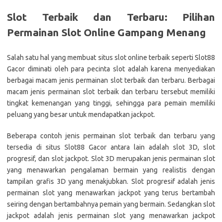
Slot Terbaik dan Terbaru: Pilihan
Permainan Slot Online Gampang Menang
Salah satu hal yang membuat situs slot online terbaik seperti Slot88
Gacor diminati oleh para pecinta slot adalah karena menyediakan
berbagai macam jenis permainan slot terbaik dan terbaru. Berbagai
macam jenis permainan slot terbaik dan terbaru tersebut memiliki
tingkat kemenangan yang tinggi, sehingga para pemain memiliki
peluang yang besar untuk mendapatkan jackpot.
Beberapa contoh jenis permainan slot terbaik dan terbaru yang
tersedia di situs Slot88 Gacor antara lain adalah slot 3D, slot
progresif, dan slot jackpot. Slot 3D merupakan jenis permainan slot
yang menawarkan pengalaman bermain yang realistis dengan
tampilan grafis 3D yang menakjubkan. Slot progresif adalah jenis
permainan slot yang menawarkan jackpot yang terus bertambah
seiring dengan bertambahnya pemain yang bermain. Sedangkan slot
jackpot adalah jenis permainan slot yang menawarkan jackpot