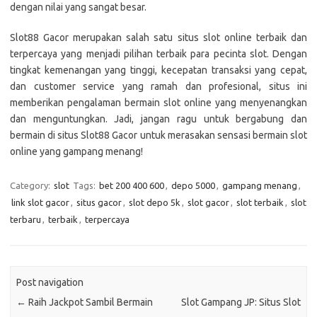
dengan nilai yang sangat besar.
Slot88 Gacor merupakan salah satu situs slot online terbaik dan
terpercaya yang menjadi pilihan terbaik para pecinta slot. Dengan
tingkat kemenangan yang tinggi, kecepatan transaksi yang cepat,
dan customer service yang ramah dan profesional, situs ini
memberikan pengalaman bermain slot online yang menyenangkan
dan menguntungkan. Jadi, jangan ragu untuk bergabung dan
bermain di situs Slot88 Gacor untuk merasakan sensasi bermain slot
online yang gampang menang!
Category:
slot
Tags:
bet 200 400 600
,
depo 5000
,
gampang menang
,
link slot gacor
,
situs gacor
,
slot depo 5k
,
slot gacor
,
slot terbaik
,
slot
terbaru
,
terbaik
,
terpercaya
Post navigation
←
Raih Jackpot Sambil Bermain
Slot Gampang JP: Situs Slot