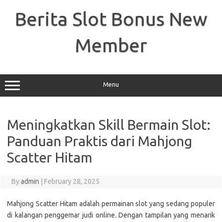
Skip
to
Berita Slot Bonus New
content
Member
Menu
Meningkatkan Skill Bermain Slot:
Panduan Praktis dari Mahjong
Scatter Hitam
By
admin
|
February 28, 2025
Mahjong Scatter Hitam adalah permainan slot yang sedang populer
di kalangan penggemar judi online. Dengan tampilan yang menarik