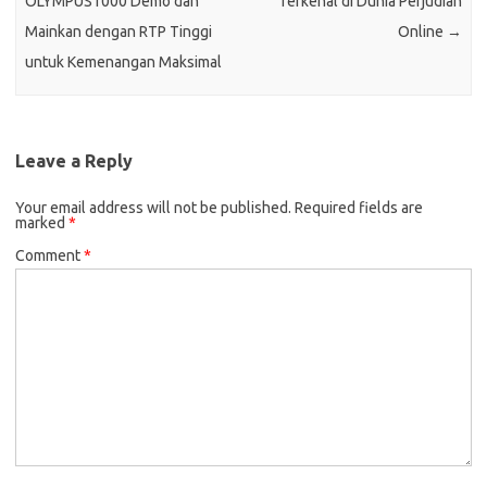
OLYMPUS1000 Demo dan
Terkenal di Dunia Perjudian
Mainkan dengan RTP Tinggi
Online
→
untuk Kemenangan Maksimal
Leave a Reply
Your email address will not be published.
Required fields are
marked
*
Comment
*