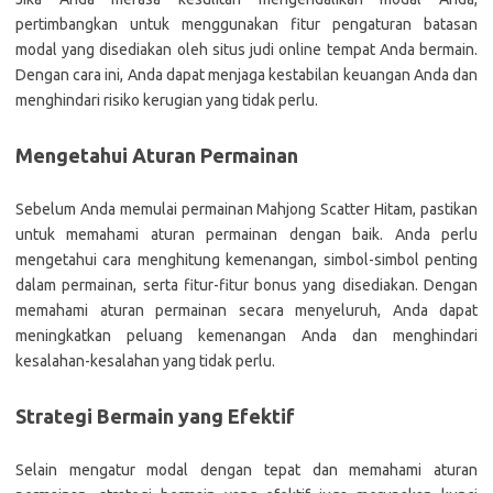
pertimbangkan untuk menggunakan fitur pengaturan batasan
modal yang disediakan oleh situs judi online tempat Anda bermain.
Dengan cara ini, Anda dapat menjaga kestabilan keuangan Anda dan
menghindari risiko kerugian yang tidak perlu.
Mengetahui Aturan Permainan
Sebelum Anda memulai permainan Mahjong Scatter Hitam, pastikan
untuk memahami aturan permainan dengan baik. Anda perlu
mengetahui cara menghitung kemenangan, simbol-simbol penting
dalam permainan, serta fitur-fitur bonus yang disediakan. Dengan
memahami aturan permainan secara menyeluruh, Anda dapat
meningkatkan peluang kemenangan Anda dan menghindari
kesalahan-kesalahan yang tidak perlu.
Strategi Bermain yang Efektif
Selain mengatur modal dengan tepat dan memahami aturan