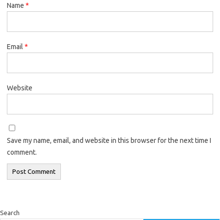
Name
*
Email
*
Website
Save my name, email, and website in this browser for the next time I
comment.
Search