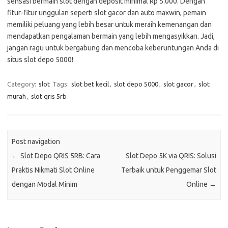
sensasi bermain slot dengan deposit minimal Rp 5.000. Dengan
fitur-fitur unggulan seperti slot gacor dan auto maxwin, pemain
memiliki peluang yang lebih besar untuk meraih kemenangan dan
mendapatkan pengalaman bermain yang lebih mengasyikkan. Jadi,
jangan ragu untuk bergabung dan mencoba keberuntungan Anda di
situs slot depo 5000!
Category:
slot
Tags:
slot bet kecil
,
slot depo 5000
,
slot gacor
,
slot
murah
,
slot qris 5rb
Post navigation
←
Slot Depo QRIS 5RB: Cara
Slot Depo 5K via QRIS: Solusi
Praktis Nikmati Slot Online
Terbaik untuk Penggemar Slot
dengan Modal Minim
Online
→