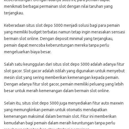
menikmati berbagai permainan slot dengan nilai taruhan yang
terjangkau.
Keberadaan situs slot depo 5000 menjadi solusi bagi para pemain
yang memiliki budget terbatas namun tetap ingin merasakan sensasi
bermain slot online. Dengan deposit minimal yang terjangkau,
pemain dapat mencoba keberuntungan mereka tanpa perlu
mengeluarkan biaya besar.
Salah satu keunggulan dari situs slot depo 5000 adalah adanya fitur
slot gacor. Slot gacor adalah istilah yang digunakan untuk menyebut
mesin slot yang sering memberikan kemenangan kepada pemain.
Dengan adanya fitur slot gacor, pemain memiliki peluang yang lebih
besar untuk meraih kemenangan dalam bermain slot online.
Selain itu, situs slot depo 5000 juga menyediakan fitur auto maxwin
yang memungkinkan pemain untuk otomatis mendapatkan
kemenangan maksimal dalam bermain slot. Fitur ini memberikan
kemudahan bagi pemain dalam meraih keuntungan tanpa perlu