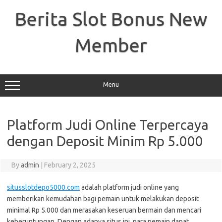
Skip
to
Berita Slot Bonus New
content
Member
Menu
Platform Judi Online Terpercaya
dengan Deposit Minim Rp 5.000
By
admin
|
February 2, 2025
situsslotdepo5000.com
adalah platform judi online yang
memberikan kemudahan bagi pemain untuk melakukan deposit
minimal Rp 5.000 dan merasakan keseruan bermain dan mencari
keberuntungan. Dengan adanya situs ini, para pemain dapat