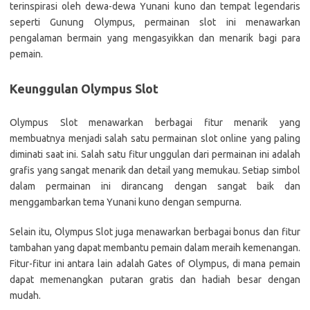
terinspirasi oleh dewa-dewa Yunani kuno dan tempat legendaris
seperti Gunung Olympus, permainan slot ini menawarkan
pengalaman bermain yang mengasyikkan dan menarik bagi para
pemain.
Keunggulan Olympus Slot
Olympus Slot menawarkan berbagai fitur menarik yang
membuatnya menjadi salah satu permainan slot online yang paling
diminati saat ini. Salah satu fitur unggulan dari permainan ini adalah
grafis yang sangat menarik dan detail yang memukau. Setiap simbol
dalam permainan ini dirancang dengan sangat baik dan
menggambarkan tema Yunani kuno dengan sempurna.
Selain itu, Olympus Slot juga menawarkan berbagai bonus dan fitur
tambahan yang dapat membantu pemain dalam meraih kemenangan.
Fitur-fitur ini antara lain adalah Gates of Olympus, di mana pemain
dapat memenangkan putaran gratis dan hadiah besar dengan
mudah.