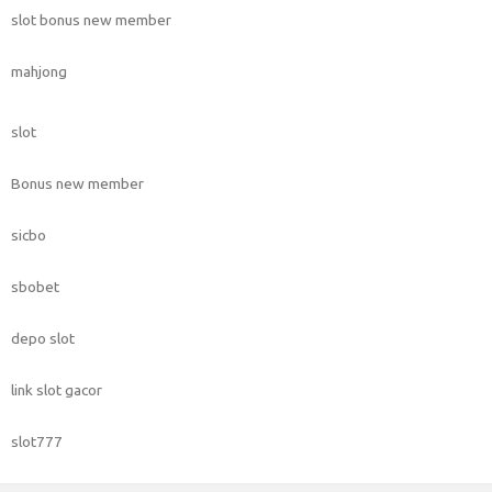
slot bonus new member
mahjong
slot
Bonus new member
sicbo
sbobet
depo slot
link slot gacor
slot777