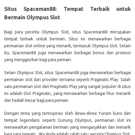
Situs Spaceman88: Tempat Terbaik untuk
Bermain Olympus Slot
Bagi para pecinta Olympus Slot, situs Spaceman88 merupakan
tempat terbaik untuk bermain. Situs ini menawarkan berbagai
permainan slot online yang menarik, termasuk Olympus Slot. Selain
itu, Spaceman88 juga menawarkan berbagai bonus dan promosi
yang menggiurkan bagi para pemain.
Selain Olympus Slot, situs Spaceman88 juga menawarkan berbagai
permainan slot dari provider ternama seperti Pragmatic Play. Salah
satu permainan slot dari Pragmatic Play yang sangat populer di situs
ini adalah Slot Pragmatic, yang menawarkan berbagai fitur menarik
dan hadiah besar bagi para pemain.
Dengan tema yang terinspirasi oleh dewa-dewa Yunani kuno dan
tempat legendaris seperti Gunung Olympus, permainan slot ini
menawarkan pengalaman bermain yang mengasyikkan dan menarik
bagi para pemain. Jika Anda adalah salah satu pecinta Olympus Slot,