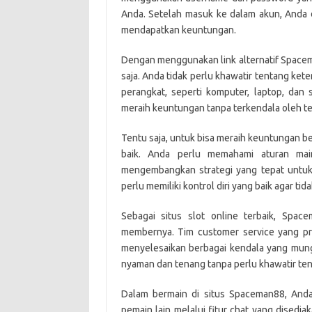
Anda. Setelah masuk ke dalam akun, Anda 
mendapatkan keuntungan.
Dengan menggunakan link alternatif Spacem
saja. Anda tidak perlu khawatir tentang kete
perangkat, seperti komputer, laptop, dan
meraih keuntungan tanpa terkendala oleh te
Tentu saja, untuk bisa meraih keuntungan be
baik. Anda perlu memahami aturan mai
mengembangkan strategi yang tepat untuk
perlu memiliki kontrol diri yang baik agar ti
Sebagai situs slot online terbaik, Spa
membernya. Tim customer service yang pr
menyelesaikan berbagai kendala yang mung
nyaman dan tenang tanpa perlu khawatir ten
Dalam bermain di situs Spaceman88, Anda
pemain lain melalui fitur chat yang disedi