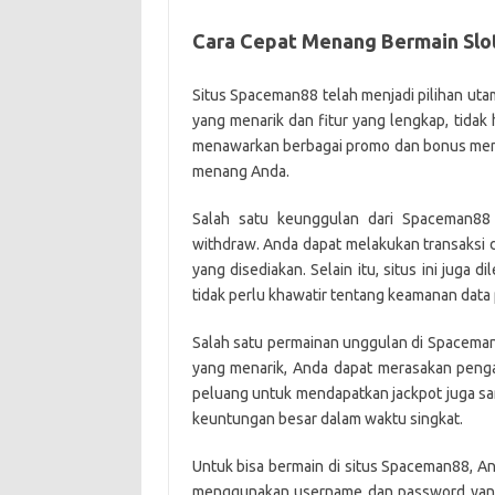
Cara Cepat Menang Bermain Slo
Situs Spaceman88 telah menjadi pilihan utam
yang menarik dan fitur yang lengkap, tidak 
menawarkan berbagai promo dan bonus mena
menang Anda.
Salah satu keunggulan dari Spaceman88
withdraw. Anda dapat melakukan transaksi
yang disediakan. Selain itu, situs ini juga
tidak perlu khawatir tentang keamanan data 
Salah satu permainan unggulan di Spaceman8
yang menarik, Anda dapat merasakan penga
peluang untuk mendapatkan jackpot juga sa
keuntungan besar dalam waktu singkat.
Untuk bisa bermain di situs Spaceman88, An
menggunakan username dan password yang