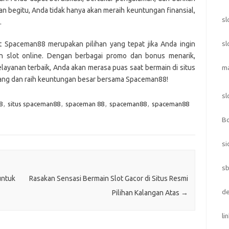
 begitu, Anda tidak hanya akan meraih keuntungan finansial,
sl
.
s
ot Spaceman88 merupakan pilihan yang tepat jika Anda ingin
n slot online. Dengan berbagai promo dan bonus menarik,
layanan terbaik, Anda akan merasa puas saat bermain di situs
m
arang dan raih keuntungan besar bersama Spaceman88!
sl
8
,
situs spaceman88
,
spaceman 88
,
spaceman88
,
spaceman88
B
si
s
untuk
Rasakan Sensasi Bermain Slot Gacor di Situs Resmi
de
Pilihan Kalangan Atas
→
li