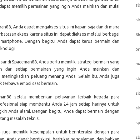
sl
dapat memilih permainan yang ingin Anda mainkan dan mulai
sl
an88, Anda dapat mengakses situs ini kapan saja dan di mana
rbatasan akses karena situs ini dapat diakses melalui berbagai
Sl
 smartphone. Dengan begitu, Anda dapat terus bermain dan
knologi.
pr
sar di Spaceman88, Anda perlu memiliki strategi bermain yang
ma
n dari setiap permainan yang ingin Anda mainkan dan
 meningkatkan peluang menang Anda. Selain itu, Anda juga
sl
dak terbawa emosi saat bermain.
si
ceman88 selalu memberikan pelayanan terbaik kepada para
ofesional siap membantu Anda 24 jam setiap harinya untuk
sl
kin Anda alami. Dengan begitu, Anda dapat bermain dengan
tang masalah teknis.
sp
 juga memiliki kesempatan untuk berinteraksi dengan para
sl
akan. Anda dapat berdiskusi, bertukar pengalaman, dan bahkan