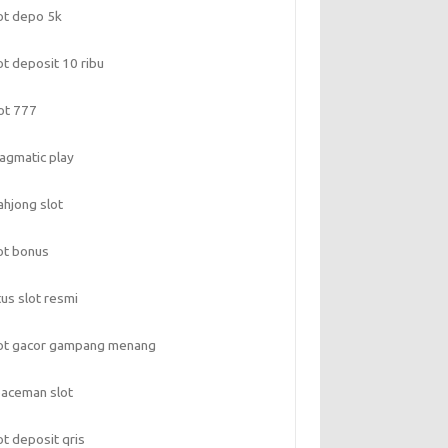
ot depo 5k
ot deposit 10 ribu
ot 777
agmatic play
hjong slot
ot bonus
tus slot resmi
ot gacor gampang menang
aceman slot
ot deposit qris