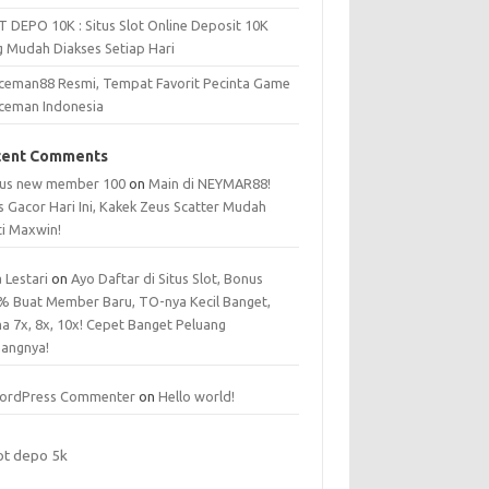
T DEPO 10K : Situs Slot Online Deposit 10K
g Mudah Diakses Setiap Hari
ceman88 Resmi, Tempat Favorit Pecinta Game
ceman Indonesia
cent Comments
us new member 100
on
Main di NEYMAR88!
s Gacor Hari Ini, Kakek Zeus Scatter Mudah
ti Maxwin!
 Lestari
on
Ayo Daftar di Situs Slot, Bonus
% Buat Member Baru, TO-nya Kecil Banget,
a 7x, 8x, 10x! Cepet Banget Peluang
angnya!
ordPress Commenter
on
Hello world!
ot depo 5k