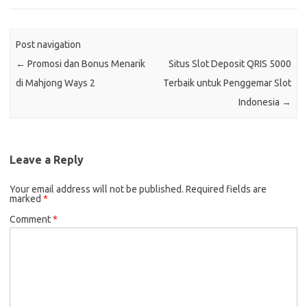
Post navigation
←
Promosi dan Bonus Menarik
Situs Slot Deposit QRIS 5000
di Mahjong Ways 2
Terbaik untuk Penggemar Slot
Indonesia
→
Leave a Reply
Your email address will not be published.
Required fields are
marked
*
Comment
*